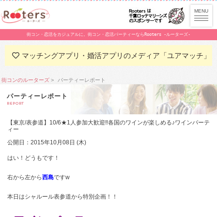
街コン・恋活をカジュアルに。街コン・恋活パーティーならRooters -ルーターズ-
マッチングアプリ・婚活アプリのメディア「ユアマッチ」
街コンのルーターズ
パーティーレポート
パーティーレポート
REPORT
【東京/表参道】10/6★1人参加大歓迎‼各国のワインが楽しめる♪ワインパーテ
ィー
公開日：2015年10月08日 (木)
はい！どうもです！
右から左から
西島
ですw
本日はシャルール表参道から特別企画！！