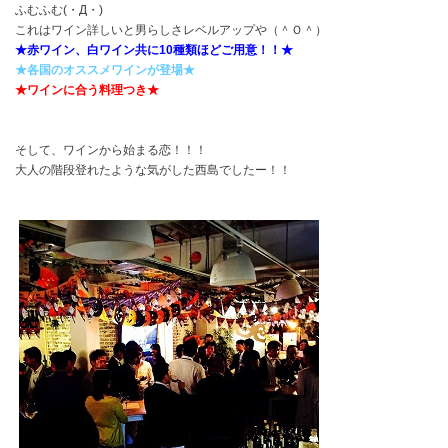
ふむふむ(・Д・)
これはワイン詳しいと男らしさレベルアップや（＾Ｏ＾）
★赤ワイン、白ワイン共に10種類ほどご用意！！★
★各国のオススメワインが登場★
★ワインに合う料理つき★
そして、ワインから始まる恋！！！
大人の階段登れたような気がした西島でしたー！！