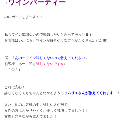
ワインパーティー
「
」
のレポートしまーす！！
私もワイン知識ないので勉強したいと思って潜入(´･Д･)」
お客様はいかにも、ワインが好きそうな方々がたくさんΣ（ﾟдﾟlll）
僕、「
あのーワイン詳しくないので教えてください
」
お客様「
あー、私も詳しくないですw
」
（＾◇＾）
これは安心！
詳しくなくてもちゃんとわかるように
ソムリエさんが教えてくれます
！！
また、他のお客様の中に詳しい人が居て、
女性の方にわかりやすく、優しく説明してました！！
女性も頷きながら飲んでました！