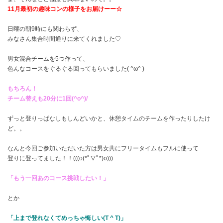
11月最初の趣味コンの様子をお届けーー☆
日曜の朝9時にも関わらず、
みなさん集合時間通りに来てくれました♡
男女混合チームを5つ作って、
色んなコースをぐるぐる回ってもらいました( ^ω^ )
もちろん！
チーム替えも20分に1回(^o^)/
ずっと登りっぱなしもしんどいかと、休憩タイムのチームを作ったりしたけ
ど。。
なんと今回ご参加いただいた方は男女共にフリータイムもフルに使って
登りに登ってました！！(((o(*ﾟ▽ﾟ*)o)))
「もう一回あのコース挑戦したい！」
とか
「上まで登れなくてめっちゃ悔しい(T ^ T)」