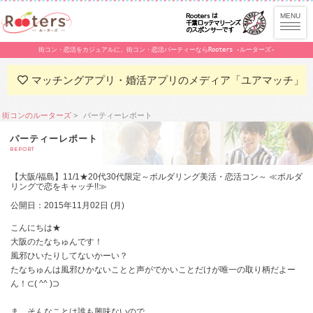
街コン・恋活をカジュアルに。街コン・恋活パーティーならRooters -ルーターズ-
マッチングアプリ・婚活アプリのメディア「ユアマッチ」
街コンのルーターズ
パーティーレポート
パーティーレポート
REPORT
【大阪/福島】11/1★20代30代限定～ボルダリング美活・恋活コン～ ≪ボルダ
リングで恋をキャッチ!!≫
公開日：2015年11月02日 (月)
こんにちは★
大阪のたなちゅんです！
風邪ひいたりしてないかーい？
たなちゅんは風邪ひかないことと声がでかいことだけが唯一の取り柄だよー
ん！⊂( ^^ )⊃
ま、そんなことは誰も興味ないので。。