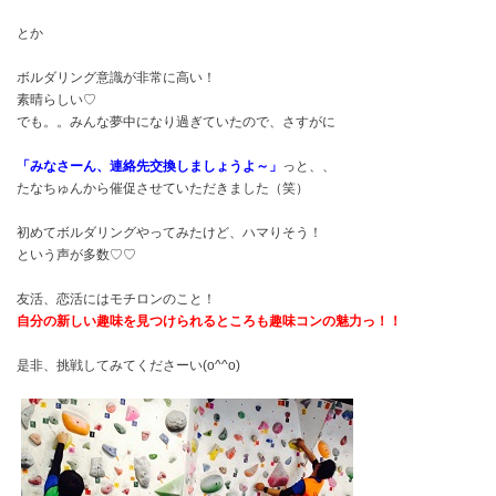
とか
ボルダリング意識が非常に高い！
素晴らしい♡
でも。。みんな夢中になり過ぎていたので、さすがに
「みなさーん、連絡先交換しましょうよ～」
っと、、
たなちゅんから催促させていただきました（笑）
初めてボルダリングやってみたけど、ハマりそう！
という声が多数♡♡
友活、恋活にはモチロンのこと！
自分の新しい趣味を見つけられるところも趣味コンの魅力っ！！
是非、挑戦してみてくださーい(o^^o)