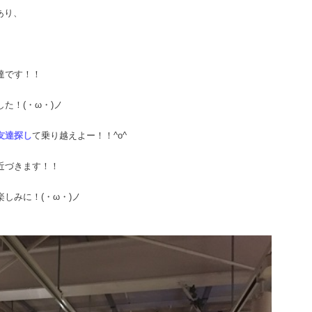
あり、
達です！！
た！(・ω・)ノ
友達探し
て乗り越えよー！！^o^
近づきます！！
しみに！(・ω・)ノ