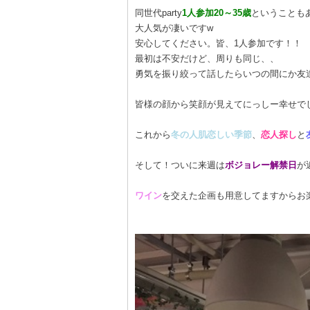
同世代party
1人参加20～35歳
ということも
大人気が凄いですw
安心してください。皆、1人参加です！！
最初は不安だけど、周りも同じ、、
勇気を振り絞って話したらいつの間にか友
皆様の顔から笑顔が見えてにっしー幸せでし
これから
冬の人肌恋しい季節
、
恋人探し
と
そして！ついに来週は
ボジョレー解禁日
が
ワイン
を交えた企画も用意してますからお楽