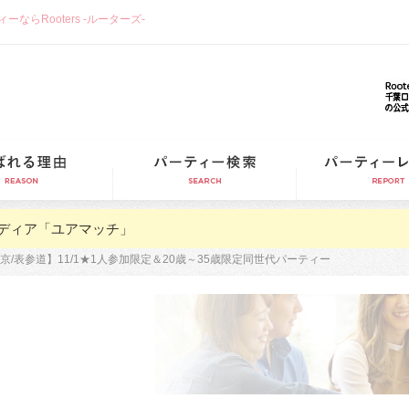
らRooters -ルーターズ-
選ばれる理由
パーティー検索
ディア「ユアマッチ」
京/表参道】11/1★1人参加限定＆20歳～35歳限定同世代パーティー