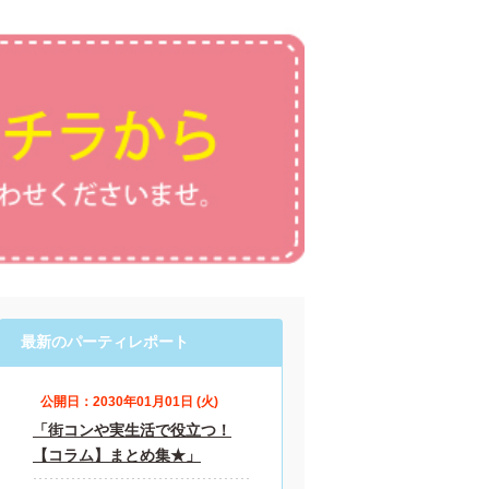
最新のパーティレポート
公開日：2030年01月01日 (火)
「街コンや実生活で役立つ！
【コラム】まとめ集★」