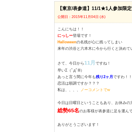
【東京/表参道】11/1★1人参加限
公開日：2015年11月04日 (水)
こんにちは！！
にっしー
登場です！
Halloween
の名残が心に残ってしまい
来年の渋谷と六本木に今から行くと決めて
11月
さて、今日から
ですね！
早いΣ（ﾟдﾟlll）
あっと言う間に今年も
残り2ヶ月
ですわ！
恋活は順調ですか？？？
私は、、、、
ノーコメントでw
今日は日曜日ということもあり、お休みの方
総勢65名
のお客様が表参道に足を運ん
ありがとうございます！