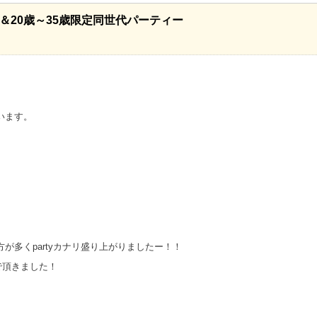
定＆20歳～35歳限定同世代パーティー
います。
！
が多くpartyカナリ盛り上がりましたー！！
で頂きました！