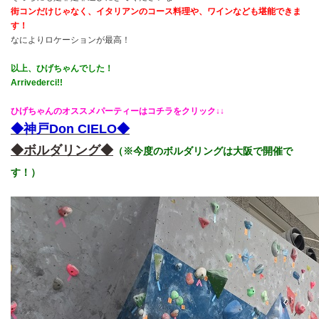
街コンだけじゃなく、イタリアンのコース料理や、ワインなども堪能できま
す！
なによりロケーションが最高！
以上、ひげちゃんでした！
Arrivederci!!
ひげちゃんのオススメパーティーはコチラをクリック↓↓
◆神戸Don CIELO◆
◆ボルダリング◆
（※今度のボルダリングは大阪で開催で
す！）