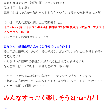
東京も好きですが、神戸も面白い街ですね (*‘∀‘)
僕は神戸に来て早々、
電車でおばちゃんから飴ちゃんをもらうという、ミラクルがありました 笑
今日は、そんな素敵な街、三宮で開催された
【Rooters×好日山荘コラボ企画】初体験‼20代30 代限定～友活ロープクライ
ミングコン～in三宮
のレポートをお伝え致します(^^)v
みなさん、好日山荘さんってご存知でしょうか？？
登山用品の販売だけでなく、登山学校や、ボルダリングジムの運営まで行っ
てるんです！
ボルダリング歴6年の長瀬が大好きな会社さんでもあります★
なんと本日は、その好日山荘さんとのコラボ企画!!
いやー、ヒゲちゃんは朝一の集合から、テンション高かったです 笑
そ初めての方ばかりで、みんなドキドキしながらスタートしましたが・・・
いやー、心配して損した・・・
みんなすっごく楽しそうΣ(･ω･ﾉ)ﾉ！