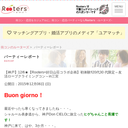
街コン・恋活をカジュアルに。街コン・恋活パーティーならRooters -ルーターズ-
マッチングアプリ・婚活アプリのメディア「ユアマッチ」
街コンのルーターズ
パーティーレポート
パーティーレポート
REPORT
【神戸】12/6★【Rooters×好日山荘コラボ企画】初体験‼20代30 代限定～友
活ロープクライミングコン～in三宮
公開日：2015年12月06日 (日)
Buon giorno！
最近やったら寒くなってきましたね・・・。
シャルール表参道から、神戸Don CIELOに旅立った
ヒゲちゃんこと長瀬で
す！
神戸に来て、はや、3か月・・・。