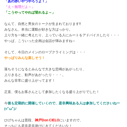
「あの赤いやつやろうよ！」
「え～無理だよ～」
「こうやってやれば登れるよ～」
なんて、自然と男女のトークが生まれております!!
みなさん、本当に運動が好きな方ばっかり。
上り方を一緒に考えたり、上っている人にルートをアドバイスしたり・・・
やっぱ、こういった企画は会話が弾みますね～
そして、今日のメインのロープクライミングは・・・
やっぱりみんな楽しそう！
落ちそうになるとみんなで大きな悲鳴があがったり、
上りきると、歓声があがったり・・・。
みんな非常に盛り上がってます！
正直、僕もお客さんとして参加したくなる盛り上がりでした！
今
後も定期的に開催していくので、是非興味ある人は参加してくださいねー
(=ﾟωﾟ)ﾉ
ひげちゃんは普段、
神戸Don CIELO
にいますので、
そっちにも是非是非遊びにきてくださいな！