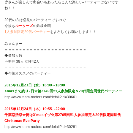
皆さんが楽しんで出会いもあったらこんな楽しいパーティーはないです
ね！！
20代の方は必見のパーティーですので
今後も
ルーターズ
の鉄板企画
1人参加限定20代パーティー
をよろしくお願いします！！
みゃんまー
＝＝＝＝＝＝＝＝＝＝＝＝＝＝＝＝＝＝＝＝＝＝＝
◆参加人数
⇒男性 38人 女性42人
＝＝＝＝＝＝＝＝＝＝＝＝＝＝＝＝＝＝＝＝＝＝＝
◆今後オススメのパーティー
2015年12月23日（水）
16:00～18:00
Xmasまで残り2日☆第2749回‼1人参加限定＆20代限定同世代パーティー
http://www.team-rooters.com/detail?id=30661
2015年12月24日（木）
19:55～22:00
千葉恋活祭☆街はX'masイヴ☆第2765回‼1人参加限定＆20代限定同世代
Christmas Eve Party
http://www.team-rooters.com/detail?id=30291