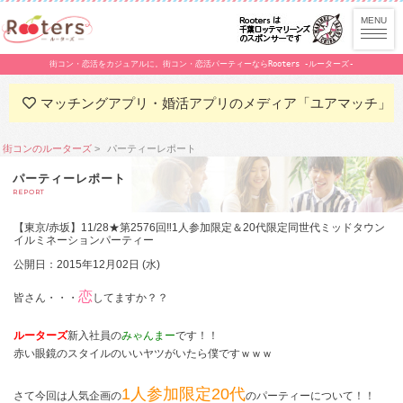
街コン・恋活をカジュアルに。街コン・恋活パーティーならRooters -ルーターズ-
マッチングアプリ・婚活アプリのメディア「ユアマッチ」
街コンのルーターズ
パーティーレポート
パーティーレポート
REPORT
【東京/赤坂】11/28★第2576回‼1人参加限定＆20代限定同世代ミッドタウン
イルミネーションパーティー
公開日：2015年12月02日 (水)
恋
皆さん・・・
してますか？？
ルーターズ
新入社員の
みゃんまー
です！！
赤い眼鏡のスタイルのいいヤツがいたら僕ですｗｗｗ
1人参加限定20代
さて今回は人気企画の
のパーティーについて！！