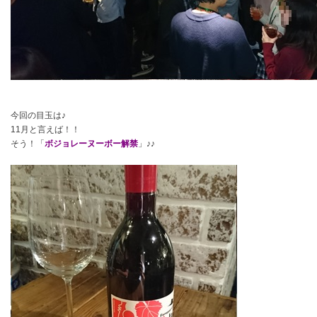
今回の目玉は♪
11月と言えば！！
そう！「
ボジョレーヌーボー解禁
」♪♪