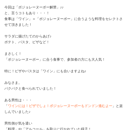
今回は「ボジョレーヌーボー解禁」♪♪
と、言うコトもあり・・・！
食事は「ワイン」＝「ボジョレーヌーボー」に合うような料理をセレクトさ
せて頂きました！
サラダに揚げたてのからあげ♪
ポテト、パスタ、ピザなど！
まさしく！
「ボジョレーヌーボー」に合う食事で、参加者の方にも大人気！
特に！ピザやパスタは「ワイン」にも合いますよね♪
みなさま。
パクパクと食べられていました！
ある男性は・・・
「
ワインには！ピザでしょ！ボジョレーヌーボーもドンドン進むよー
」と楽
しんでいました♪
男性側が気を遣い
「料理」や「アルコール」を取りに行かれていた様子！