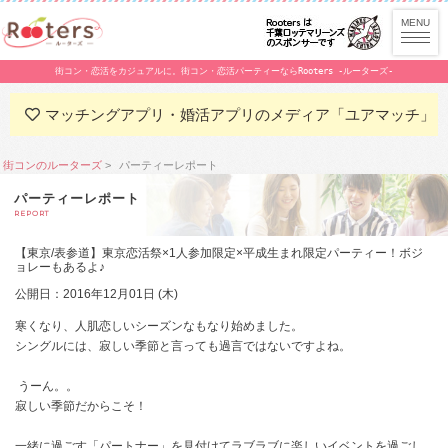
街コン・恋活をカジュアルに。街コン・恋活パーティーならRooters -ルーターズ-
マッチングアプリ・婚活アプリのメディア「ユアマッチ」
街コンのルーターズ
パーティーレポート
パーティーレポート
REPORT
【東京/表参道】東京恋活祭×1人参加限定×平成生まれ限定パーティー！ボジ
ョレーもあるよ♪
公開日：2016年12月01日 (木)
寒くなり、人肌恋しいシーズンなもなり始めました。
シングルには、寂しい季節と言っても過言ではないですよね。
うーん。。
寂しい季節だからこそ！
一緒に過ごす「パートナー」を見付けてラブラブに楽しいイベントを過ごし