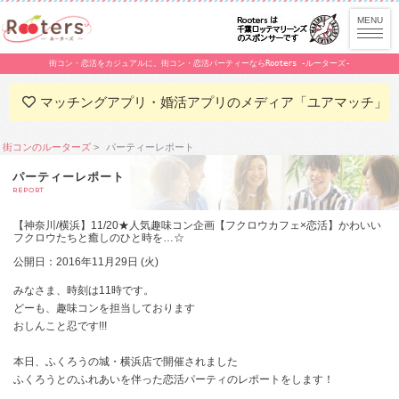
街コン・恋活をカジュアルに。街コン・恋活パーティーならRooters -ルーターズ-
マッチングアプリ・婚活アプリのメディア「ユアマッチ」
街コンのルーターズ
パーティーレポート
パーティーレポート
REPORT
【神奈川/横浜】11/20★人気趣味コン企画【フクロウカフェ×恋活】かわいい
フクロウたちと癒しのひと時を…☆
公開日：2016年11月29日 (火)
みなさま、時刻は11時です。
どーも、趣味コンを担当しております
おしんこと忍です!!!
本日、ふくろうの城・横浜店で開催されました
ふくろうとのふれあいを伴った恋活パーティのレポートをします！