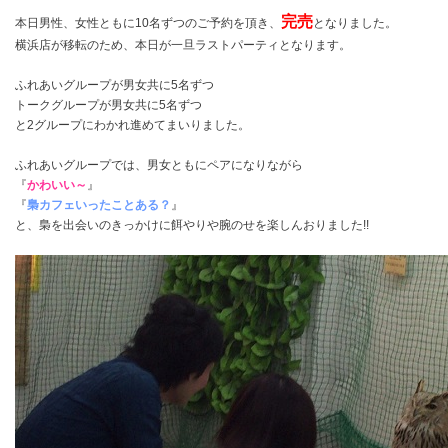
完売
本日男性、女性ともに10名ずつのご予約を頂き、
となりました。
横浜店が移転のため、本日が一旦ラストパーティとなります。
ふれあいグループが男女共に5名ずつ
トークグループが男女共に5名ずつ
と2グループにわかれ進めてまいりました。
ふれあいグループでは、男女ともにペアになりながら
『
かわいい～
』
『
梟カフェいったことある？
』
と、梟を出会いのきっかけに餌やりや腕のせを楽しんおりました!!