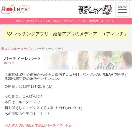
街コン・恋活をカジュアルに。街コン・恋活パーティーならRooters -ルーターズ-
マッチングアプリ・婚活アプリのメディア「ユアマッチ」
街コンのルーターズ
パーティーレポート
パーティーレポート
REPORT
【東京/池袋】☆南極から愛を☆都内でココだけ!!ペンギンのいるBARで開催す
る20代限定愛の象徴ペンギンコン♪
公開日：2016年12月21日 (水)
みなさま、こんばんは！
本日は、ルーターズで
初主催そしてメディアで多く取り上げられていた
あの待望の企画です！！！！
ぺんぎんのいるbarで恋活パーティ(^_-)-☆