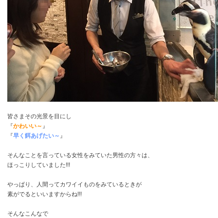
皆さまその光景を目にし
『
かわいい～
』
『
早く餌あげたい～
』
そんなことを言っている女性をみていた男性の方々は、
ほっこりしていました!!!
やっぱり、人間ってカワイイものをみているときが
素がでるといいますからね!!!
そんなこんなで