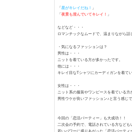
「
星がキレイだね！
」
「
夜景も澄んでいてキレイ！
」
などなど・・・
ロマンチックなムードで、温まりながら話
・気になるファッションは？
男性は・・・
ニットを着ている方が多かったです。
他には・・・
キレイ目なTシャツにカーディガンを着て
女性は・・・
ニット系の服装やワンピースを着ている方
男性ウケが良いファッション♪と言う感じ
今回の「恋活パーティー」も大成功！！
二次会の予約で、電話されている方なども
若いパワーに盛りあがった「恋活パーティ