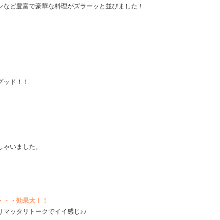
ンなど豊富で豪華な料理がズラーッと並びました！
グッド！！
。
。
しゃいました。
・・・効果大！！
マッタリトークでイイ感じ♪♪