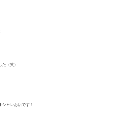
！
した（笑）
オシャレお店です！