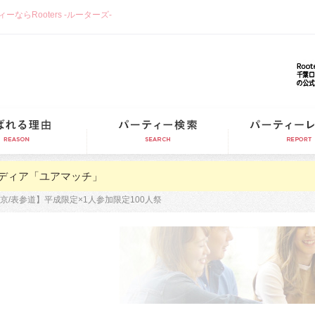
らRooters -ルーターズ-
選ばれる理由
パーティー検索
ディア「ユアマッチ」
京/表参道】平成限定×1人参加限定100人祭