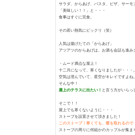
サラダ、からあげ、パスタ、ピザ、サーモ
「美味しい！！」と・・・
食事はすぐに完食。
その若い熱気にビックリ（笑）
人気は揚げたての「からあげ」
アツアツのからあげは、お酒も会話も進み
・ムード満点な屋上！
十二月になって、寒くなりましたが・・・
空気は澄んでいて、星空がキレイですよね
そんな中！
屋上のテラスに出たい！
と言う方がいらっ
そこで！！
屋上でも寒くないように・・・
ストーブを設置させて頂きました！
このストーブ！寒くても、暖を取れるので
ストーブの周りに何組かのカップルが集まり