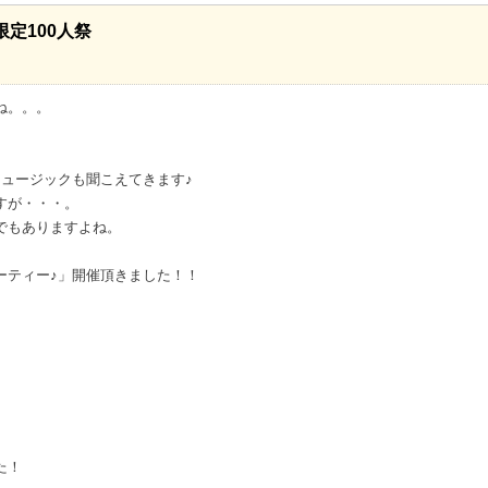
定100人祭
ね。。。
ュージックも聞こえてきます♪
すが・・・。
でもありますよね。
ーティー♪」開催頂きました！！
た！