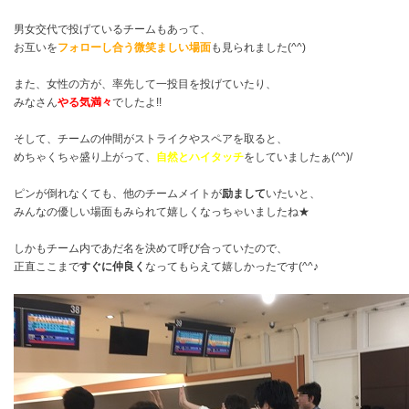
男女交代で投げているチームもあって、
お互いを
フォローし合う微笑ましい場面
も見られました(^^)
また、女性の方が、率先して一投目を投げていたり、
みなさん
やる気満々
でしたよ!!
そして、チームの仲間がストライクやスペアを取ると、
めちゃくちゃ盛り上がって、
自然とハイタッチ
をしていましたぁ(^^)/
ピンが倒れなくても、他のチームメイトが
励まして
いたいと、
みんなの優しい場面もみられて嬉しくなっちゃいましたね★
しかもチーム内であだ名を決めて呼び合っていたので、
正直ここまで
すぐに仲良く
なってもらえて嬉しかったです(^^♪