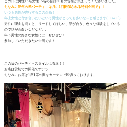
この日は男性15名女性15名の合計30名の皆様が集まってくださいました。
ちなみに逆年の差パーティ―は月に1回開催される特別企画です！
いつも男性が先行するこの企画！！
年上女性と付き合いたいという男性がとっても多いな～と感じます(`・ω・´)
男性に理由を聞くと、リードしてほしい、話が合う、色々な経験をしている
ので話が面白いなどなど。。
年下男性の好きな女性には、ぜひぜひ！
参加していただきたい企画です！
この日のパーティ－スタイルは着席！！
お店は貸切での開催です(^^)/
ちなみにお席は1席1席の間をカーテンで区切っております。