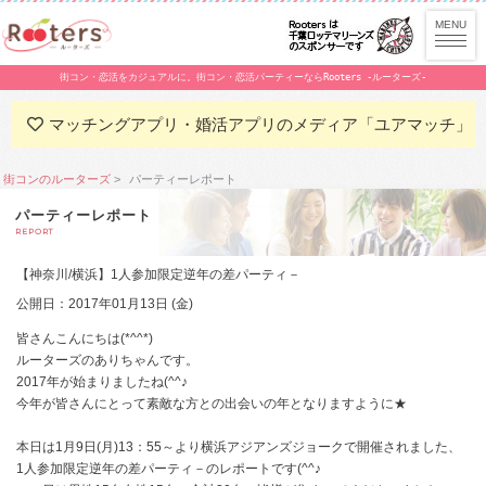
街コン・恋活をカジュアルに。街コン・恋活パーティーならRooters -ルーターズ-
マッチングアプリ・婚活アプリのメディア「ユアマッチ」
街コンのルーターズ
パーティーレポート
パーティーレポート
REPORT
【神奈川/横浜】1人参加限定逆年の差パーティ－
公開日：2017年01月13日 (金)
皆さんこんにちは(*^^*)
ルーターズのありちゃんです。
2017年が始まりましたね(^^♪
今年が皆さんにとって素敵な方との出会いの年となりますように★
本日は1月9日(月)13：55～より横浜アジアンズジョークで開催されました、
1人参加限定逆年の差パーティ－のレポートです(^^♪