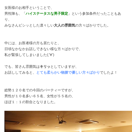
女医様のお相手ということで、
男性陣も、「
ハイステータスな男子限定
」という参加条件だったこともあ
り、
みなさんビシッとした凛々しい
大人の雰囲気
の方々ばかりでした。
中には、お医者様の方も居たりと、
日頃なかなかお話しできない様な方々ばかりで、
私が緊張してしまいました(;’∀’)
でも、皆さん雰囲気は
キリッ
としていますが、
お話ししてみると、
とても柔らかい物腰で優しい方々ばかり
でしたよ！
総勢１２０名での今回のパーティーですが、
男性が１０名多い６５名、女性が５５名の、
ほぼ１：１の割合となりました。