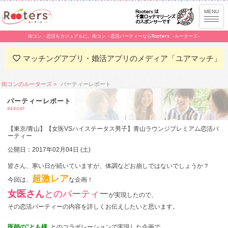
街コン・恋活をカジュアルに。街コン・恋活パーティーならRooters -ルーターズ-
マッチングアプリ・婚活アプリのメディア「ユアマッチ」
街コンのルーターズ
パーティーレポート
パーティーレポート
REPORT
【東京/青山】【女医VSハイステータス男子】青山ラウンジプレミアム恋活パ
ーティー
公開日：2017年02月04日 (土)
皆さん、寒い日が続いていますが、体調などお崩しではないでしょうか？
超激レア
今回は、
な企画！
女医さん
とのパーティー
が実現したので、
その恋活パーティーの内容を詳しくお伝えしたいと思います。
医師の‟とも様„
とのコラボレーションで実現した企画で、