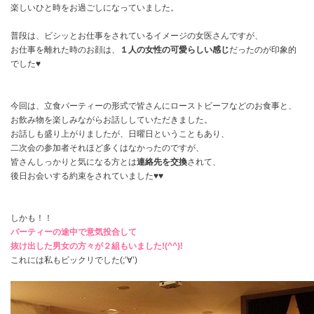
楽しいひと時をお過ごしになっていました。
普段は、ビシッとお仕事をされているイメージの女医さんですが、
お仕事を離れた時のお顔は、
１人の女性の可愛らしい感じ
だったのが印象的
でした♥
今回は、立食パーティーの形式で皆さんにローストビーフなどのお食事と、
お飲み物を楽しみながらお話ししていただきました。
お話しも盛り上がりましたが、日曜日ということもあり、
二次会の参加者それほど多くはなかったのですが、
皆さんしっかりと気になる方とは
連絡先を交換
されて、
後日お会いする約束をされていました♥♥
しかも！！
パーティーの途中で意気投合して
抜け出した男女の方々が２組もいました!(^^)!
これには私もビックリでした(;’∀’)