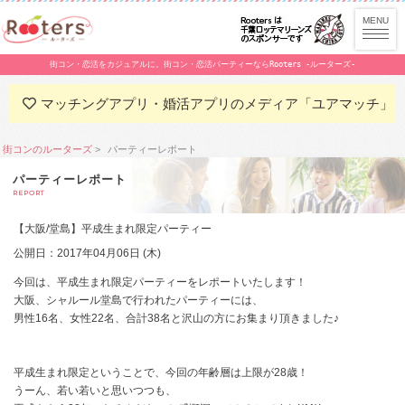
街コン・恋活をカジュアルに。街コン・恋活パーティーならRooters -ルーターズ-
マッチングアプリ・婚活アプリのメディア「ユアマッチ」
街コンのルーターズ
パーティーレポート
パーティーレポート
REPORT
【大阪/堂島】平成生まれ限定パーティー
公開日：2017年04月06日 (木)
今回は、平成生まれ限定パーティーをレポートいたします！
大阪、シャルール堂島で行われたパーティーには、
男性16名、女性22名、合計38名と沢山の方にお集まり頂きました♪
平成生まれ限定ということで、今回の年齢層は上限が28歳！
うーん、若い若いと思いつつも、