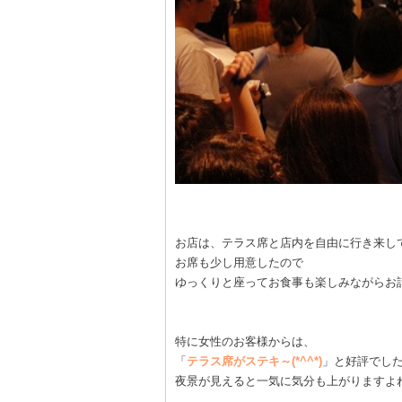
お店は、テラス席と店内を自由に行き来し
お席も少し用意したので
ゆっくりと座ってお食事も楽しみながらお
特に女性のお客様からは、
「
テラス席がステキ～(*^^*)
」と好評でし
夜景が見えると一気に気分も上がりますよ