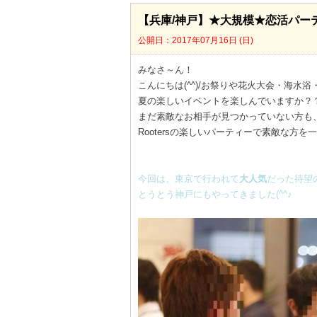
【兵庫/神戸】★大規模★恋活パーテ
公開日：2017年07月16日 (日)
みなさ～ん！
こんにちは(^^)/お祭りや花火大会・海水
夏の楽しいイベントを楽しんでいますか？
まだ素敵なお相手が見つかっていない方も
Rootersの楽しいパーティーで素敵な方を
今回は、東京で行われて
大人気
だった待望
とうとう神戸にもやってきました(^^♪