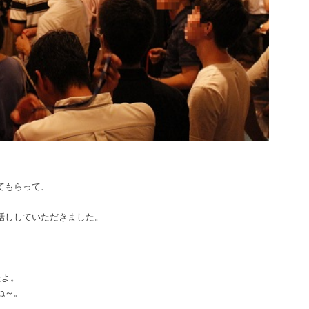
てもらって、
話ししていただきました。
たよ。
ね～。