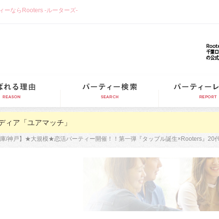
らRooters -ルーターズ-
選ばれる理由
パーティー検索
ディア「ユアマッチ」
庫/神戸】★大規模★恋活パーティー開催！！第一弾『タップル誕生×Rooters』20