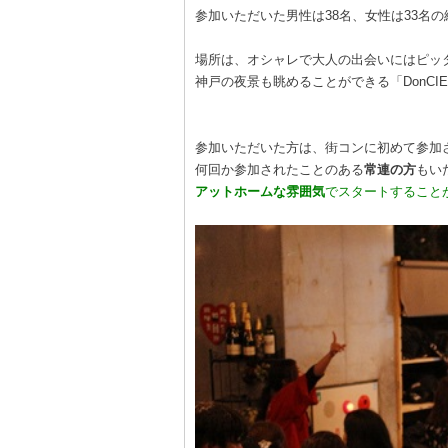
参加いただいた男性は38名、女性は33名
場所は、オシャレで大人の出会いにはピッ
神戸の夜景も眺めることができる「DonCI
参加いただいた方は、街コンに初めて参加
何回か参加されたことのある
常連の方
もい
アットホームな雰囲気
でスタートすること