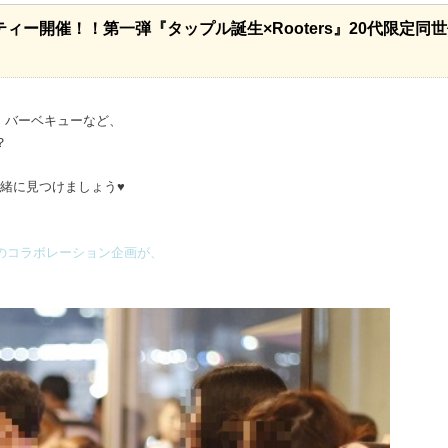
ィー開催！！第一弾『タップル誕生×Rooters』20代限定同
浴・バーベキューなど、
？
、
一緒に見つけましょう♥
のコラボレーション企画が、