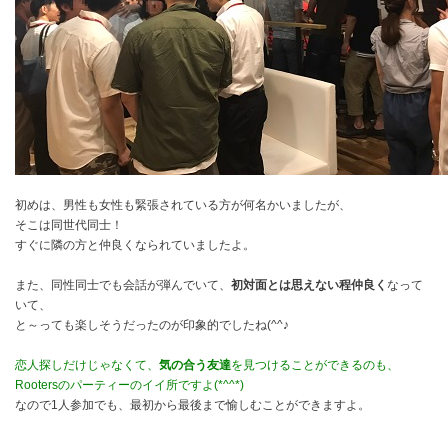
初めは、男性も女性も緊張されている方が何名かいましたが、
そこは同世代同士！
すぐに隣の方と仲良くなられていましたよ。
また、同性同士でも会話が弾んでいて、
初対面とは思えない程仲良く
なって
いて、
と～っても楽しそうだったのが印象的でしたね(^^♪
恋人探しだけじゃなくて、
気の合う友達
を見つけることができるのも、
Rootersのパーティーのイイ所ですよ(*^^*)
なので1人参加でも、最初から最後まで愉しむことができますよ。