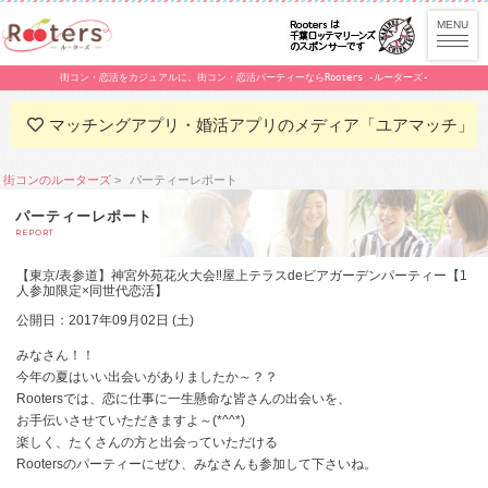
街コン・恋活をカジュアルに。街コン・恋活パーティーならRooters -ルーターズ-
マッチングアプリ・婚活アプリのメディア「ユアマッチ」
街コンのルーターズ
パーティーレポート
パーティーレポート
REPORT
【東京/表参道】神宮外苑花火大会‼屋上テラスdeビアガーデンパーティー【1
人参加限定×同世代恋活】
公開日：2017年09月02日 (土)
みなさん！！
今年の夏はいい出会いがありましたか～？？
Rootersでは、恋に仕事に一生懸命な皆さんの出会いを、
お手伝いさせていただきますよ～(*^^*)
楽しく、たくさんの方と出会っていただける
Rootersのパーティーにぜひ、みなさんも参加して下さいね。