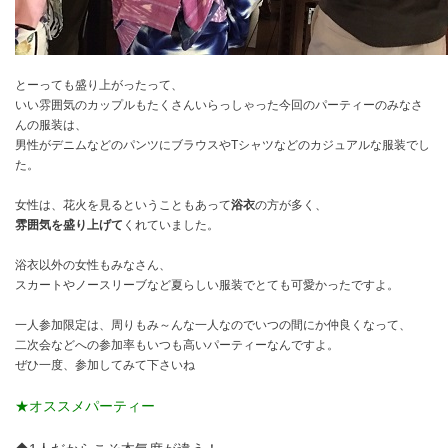
とーっても盛り上がったって、
いい雰囲気のカップルもたくさんいらっしゃった今回のパーティーのみなさ
んの服装は、
男性がデニムなどのパンツにブラウスやTシャツなどのカジュアルな服装でし
た。
女性は、花火を見るということもあって
浴衣
の方が多く、
雰囲気を盛り上げて
くれていました。
浴衣以外の女性もみなさん、
スカートやノースリーブなど夏らしい服装でとても可愛かったですよ。
一人参加限定は、周りもみ～んな一人なのでいつの間にか仲良くなって、
二次会などへの参加率もいつも高いパーティーなんですよ。
ぜひ一度、参加してみて下さいね
★オススメパーティー