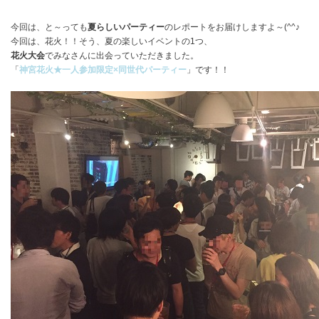
今回は、と～っても
夏らしいパーティー
のレポートをお届けしますよ～(^^♪
今回は、花火！！そう、夏の楽しいイベントの1つ、
花火大会
でみなさんに出会っていただきました。
「
神宮花火★一人参加限定×同世代パーティー
」です！！