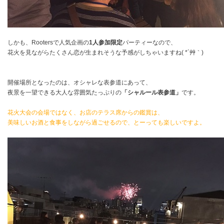
しかも、Rootersで人気企画の
1人参加限定
パーティーなので、
花火を見ながらたくさん恋が生まれそうな予感がしちゃいますね( *´艸｀)
開催場所となったのは、オシャレな表参道にあって、
夜景を一望できる大人な雰囲気たっぷりの
「シャルール表参道」
です。
花火大会の会場ではなく、お店のテラス席からの鑑賞は、
美味しいお酒と食事をしながら過ごせるので、とーっても楽しいですよ。