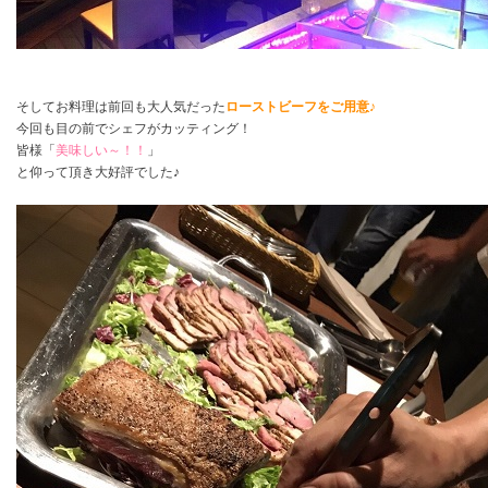
そしてお料理は前回も大人気だった
ローストビーフをご用意♪
今回も目の前でシェフがカッティング！
皆様「
美味しい～！！
」
と仰って頂き大好評でした♪