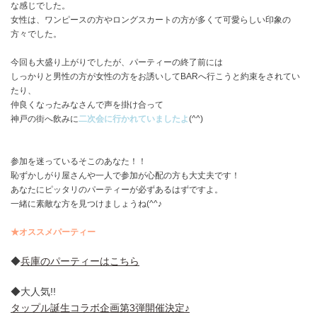
な感じでした。
女性は、ワンピースの方やロングスカートの方が多くて可愛らしい印象の
方々でした。
今回も大盛り上がりでしたが、パーティーの終了前には
しっかりと男性の方が女性の方をお誘いしてBARへ行こうと約束をされてい
たり、
仲良くなったみなさんで声を掛け合って
神戸の街へ飲みに
二次会に行かれていましたよ
(^^)
参加を迷っているそこのあなた！！
恥ずかしがり屋さんや一人で参加が心配の方も大丈夫です！
あなたにピッタリのパーティーが必ずあるはずですよ。
一緒に素敵な方を見つけましょうね(^^♪
★オススメパーティー
◆
兵庫
のパーティーはこちら
◆大人気!!
タップル誕生コラボ企画第3弾開催決定♪