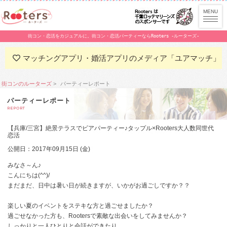
街コン・恋活をカジュアルに。街コン・恋活パーティーならRooters -ルーターズ-
マッチングアプリ・婚活アプリのメディア「ユアマッチ」
街コンのルーターズ
パーティーレポート
パーティーレポート
REPORT
【兵庫/三宮】絶景テラスでビアパーティー♪タップル×Rooters大人数同世代
恋活
公開日：2017年09月15日 (金)
みなさ～ん♪
こんにちは(^^)/
まだまだ、日中は暑い日が続きますが、いかがお過ごしですか？？
楽しい夏のイベントをステキな方と過ごせましたか？
過ごせなかった方も、Rootersで素敵な出会いをしてみませんか？
しっかりと一人ひとりと会話ができたり、