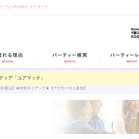
らRooters -ルーターズ-
選ばれる理由
パーティー検索
ディア「ユアマッチ」
京/青山】★特別タイアップ★【アラサー×1人参加】