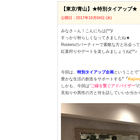
【東京/青山】★特別タイアップ★
公開日：2017年10月04日 (水)
みなさ～ん！こんにちは(^^)/
すっかり秋らしくなってきましたね★
Rootersのパーティーで素敵な方と出会
紅葉狩りやデートを楽しみましょうね(^^♪
今回は、
特別タイアップ企画
ということで‟
豊かな生活の創造をサポートする
”「
Kajin
しかも、今回は‟
ご縁を繋ぐアドバイザー
”
見知りや異性の方と何を話していいか分か