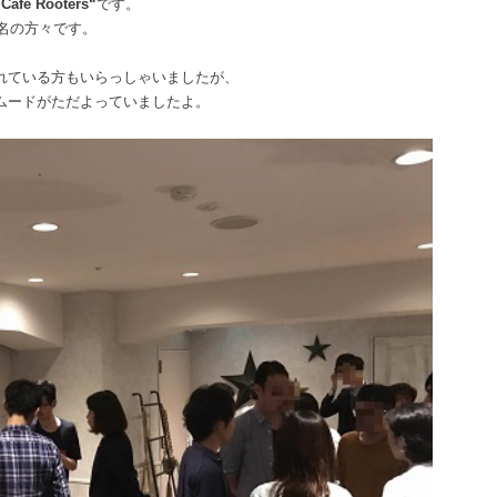
‟Café Rooters“
です。
5名の方々です。
れている方もいらっしゃいましたが、
ムードがただよっていましたよ。