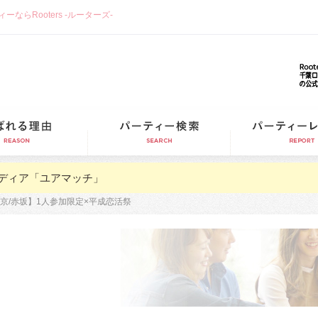
らRooters -ルーターズ-
選ばれる理由
パーティー検索
ディア「ユアマッチ」
京/赤坂】1人参加限定×平成恋活祭