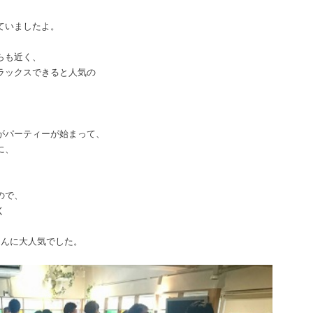
ていましたよ。
らも近く、
ラックスできると人気の
がパーティーが始まって、
に、
ので、
く
♪
さんに大人気でした。