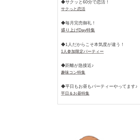
◆サクッと60分で恋活！
サクっと恋活
◆毎月完売御礼！
盛り上げDay特集
◆1人だからこそ本気度が違う！
1人参加限定パーティー
◆距離が急接近♪
趣味コン特集
◆平日もお昼もパーティーやってます♪
平日＆お昼特集