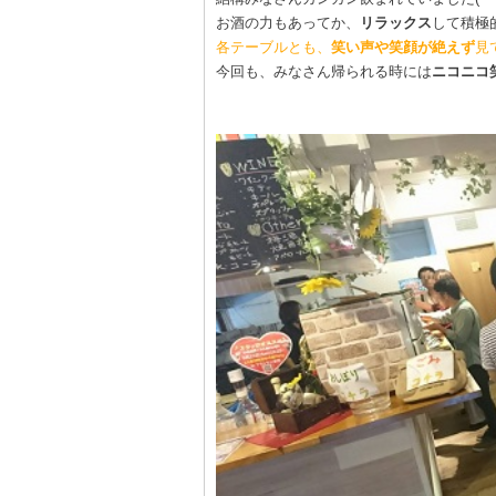
お酒の力もあってか、
リラックス
して積極
各テーブルとも、
笑い声や笑顔が絶えず
見
今回も、みなさん帰られる時には
ニコニコ