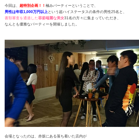
今回は、
超特別企画！！
極みパーティーということで、
男性は年収1,000万円以上
という超ハイステータスの条件の男性25名と、
書類審査を通過した
容姿端麗な美女
31名の方々に集まっていただき、
なんとも優雅なパーティーを開催しました。
会場となったのは、赤坂にある落ち着いた店内が