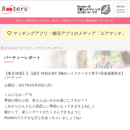
街コン・恋活をカジュアルに。街コン・恋活パーティーならRooters -ルーターズ-
マッチングアプリ・婚活アプリのメディア「ユアマッチ」
街コンのルーターズ
パーティーレポート
パーティーレポート
REPORT
【東京/赤坂】】【超!】特別企画!!【極めハイステータス男子×容姿端麗美女】
パーティー
公開日：2017年10月30日 (月)
こんにちは～(^^)/
季節の変わり目、皆さんはいかがお過ごしですか？？
これからどんどん人肌恋しい季節になってきますよね(;_:)
暖かくて、楽しいデートがたくさんできるように
Rootersでステキな方と出会っちゃいましょうね♪