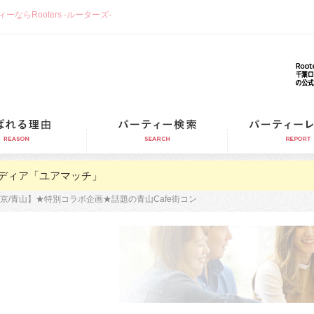
らRooters -ルーターズ-
選ばれる理由
パーティー検索
ディア「ユアマッチ」
京/青山】★特別コラボ企画★話題の青山Cafe街コン