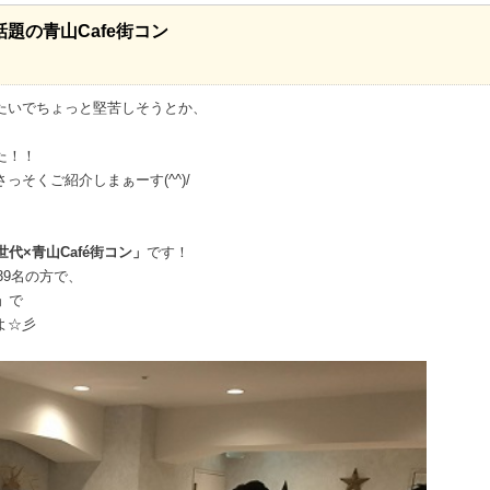
題の青山Cafe街コン
たいでちょっと堅苦しそうとか、
た！！
そくご紹介しまぁーす(^^)/
代×青山Café街コン」
です！
39名の方で、
」
で
よ☆彡