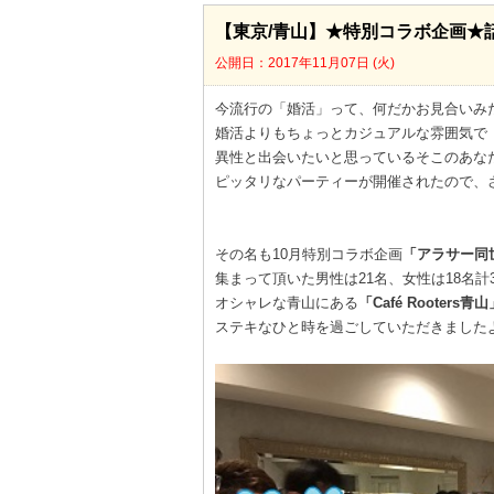
【東京/青山】★特別コラボ企画★話
公開日：2017年11月07日 (火)
今流行の「婚活」って、何だかお見合いみ
婚活よりもちょっとカジュアルな雰囲気で
異性と出会いたいと思っているそこのあな
ピッタリなパーティーが開催されたので、さっ
その名も10月特別コラボ企画
「アラサー同世
集まって頂いた男性は21名、女性は18名計
オシャレな青山にある
「Café Rooters青山
ステキなひと時を過ごしていただきました