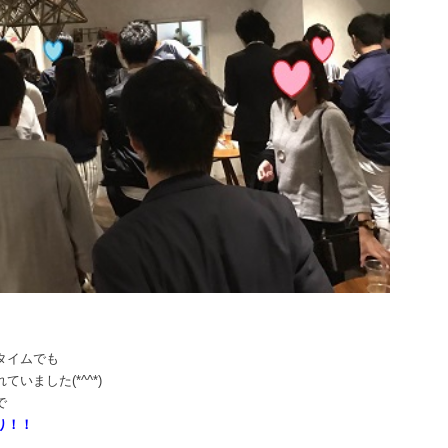
タイムでも
ました(*^^*)
で
り！！