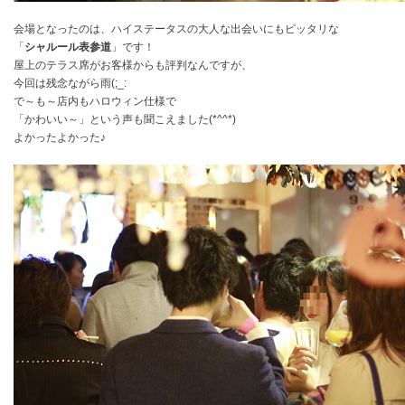
会場となったのは、ハイステータスの大人な出会いにもピッタリな
「
シャルール表参道
」です！
屋上のテラス席がお客様からも評判なんですが、
今回は残念ながら雨(;_:
で～も～店内もハロウィン仕様で
「かわいい～」という声も聞こえました(*^^*)
よかったよかった♪