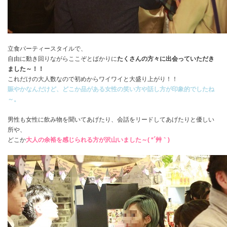
立食パーティースタイルで、
自由に動き回りながらここぞとばかりに
たくさんの方々に出会っていただき
ました～！！
これだけの大人数なので初めからワイワイと大盛り上がり！！
賑やかなんだけど、どこか品がある女性の笑い方や話し方が印象的でしたね
～。
男性も女性に飲み物を聞いてあげたり、会話をリードしてあげたりと優しい
所や、
どこか
大人の余裕を感じられる方が沢山いました～( *´艸｀)