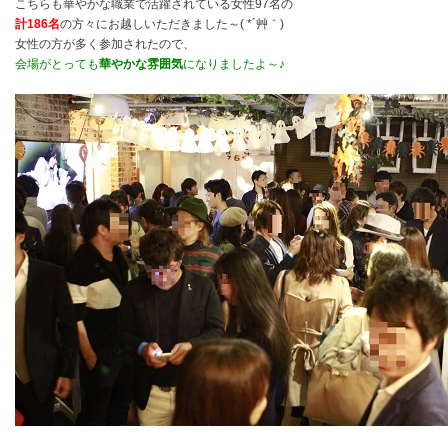
こちらも華やかな職業で活躍されている女性97名の
計186名
の方々にお越しいただきました～( *´艸｀)
女性の方が多く参加されたので、
会場がとっても
華やかな雰囲気
になりましたよ～♪