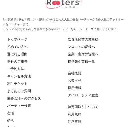
1人参加でも安心！街コン・趣味コンをはじめ大人数の立食パーティーから少人数のアットホー
ムなパーティーまで。
カジュアルだけど安心して参加できる恋活パーティーなら、ルーターズにお任せください。
トップページ
飲食店経営の業者様
初めての方へ
マスコミの皆様へ
選ばれる理由
企業・官庁の皆様へ
幸せのご報告
提携先企業様一覧
ご予約方法
会社概要
キャンセル方法
お知らせ
割引チケット
採用情報
よくあるご質問
ダイバーシティ宣言
主要会場へのアクセス
パーティー検索
特定商取引について
恋活
利用規約
婚活
注意事項