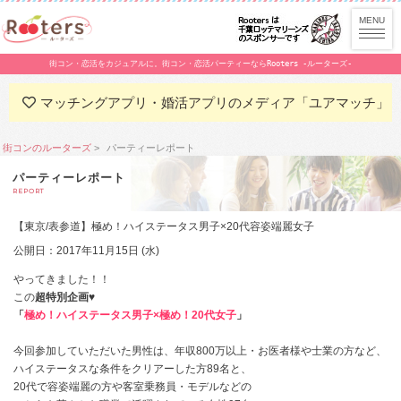
街コン・恋活をカジュアルに。街コン・恋活パーティーならRooters -ルーターズ-
マッチングアプリ・婚活アプリのメディア「ユアマッチ」
街コンのルーターズ
パーティーレポート
パーティーレポート
REPORT
【東京/表参道】極め！ハイステータス男子×20代容姿端麗女子
公開日：2017年11月15日 (水)
やってきました！！
この
超特別企画
♥
「
極め！ハイステータス男子×極め！20代女子
」
今回参加していただいた男性は、年収800万以上・お医者様や士業の方など、
ハイステータスな条件をクリアーした方89名と、
20代で容姿端麗の方や客室乗務員・モデルなどの