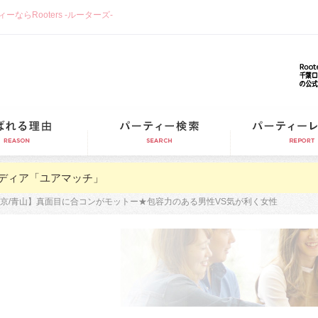
らRooters -ルーターズ-
選ばれる理由
パーティー検索
ディア「ユアマッチ」
京/青山】真面目に合コンがモットー★包容力のある男性VS気が利く女性