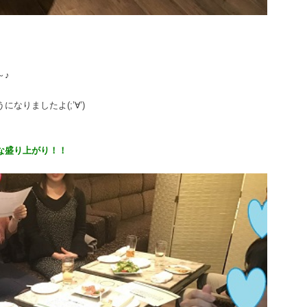
～♪
りましたよ(;’∀’)
な盛り上がり！！