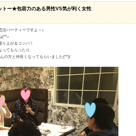
ットー★包容力のある男性VS気が利く女性
恋活パーティーですよ～♪
^^♪
盛り上がるコンパ！
なってもらったり、
さんの方と仲良くなってもらいました(^^)/