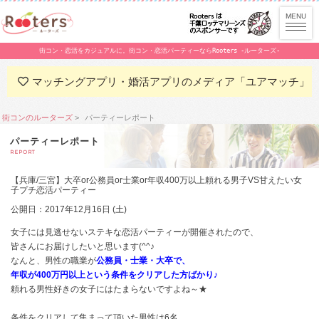
街コン・恋活をカジュアルに。街コン・恋活パーティーならRooters -ルーターズ-
マッチングアプリ・婚活アプリのメディア「ユアマッチ」
街コンのルーターズ
パーティーレポート
パーティーレポート
REPORT
【兵庫/三宮】大卒or公務員or士業or年収400万以上頼れる男子VS甘えたい女
子プチ恋活パーティー
公開日：2017年12月16日 (土)
女子には見逃せないステキな恋活パーティーが開催されたので、
皆さんにお届けしたいと思います(^^♪
なんと、男性の職業が
公務員・士業・大卒で、
年収が400万円以上という条件をクリアした方ばかり♪
頼れる男性好きの女子にはたまらないですよね～★
条件をクリアして集まって頂いた男性は6名、