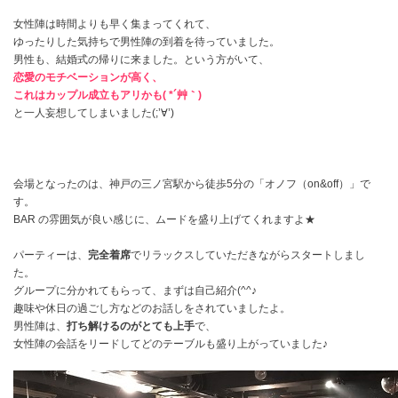
女性陣は時間よりも早く集まってくれて、
ゆったりした気持ちで男性陣の到着を待っていました。
男性も、結婚式の帰りに来ました。という方がいて、
恋愛のモチベーションが高く、
これはカップル成立もアリかも( *´艸｀)
と一人妄想してしまいました(;’∀’)
会場となったのは、神戸の三ノ宮駅から徒歩5分の「オノフ（on&off）」で
す。
BAR の雰囲気が良い感じに、ムードを盛り上げてくれますよ★
パーティーは、
完全着席
でリラックスしていただきながらスタートしまし
た。
グループに分かれてもらって、まずは自己紹介(^^♪
趣味や休日の過ごし方などのお話しをされていましたよ。
男性陣は、
打ち解けるのがとても上手
で、
女性陣の会話をリードしてどのテーブルも盛り上がっていました♪