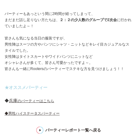
パーティーもあっという間に2時間が経ってしまって、
まだまだ話し足りない方たちは、
２：２の少人数のグループで2次会
に行かれ
ていましたよ～！
皆さんも気になる当日の服装ですが、
男性陣はスーツの方やパンツにシャツ・ニットなどキレイ目カジュアルなス
タイルでした。
女性陣はタイトスカートやワイドパンツにニットなど
オシャレさんが多くて、皆さん可愛かったですよ～。
皆さんも一緒にRootersのパーティーでステキな方を見つけましょう！！
★オススメパーティー
◆
兵庫
のパーティーはこちら
◆
男性ハイステータスパーティー
パーティーレポート一覧へ戻る