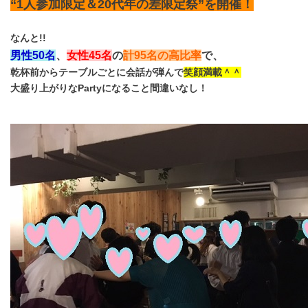
“1人参加限定＆20代年の差限定祭”を開催！
なんと!!
男性50名
、
女性45名
の
計95名の高比率
で、
乾杯前からテーブルごとに会話が弾んで
笑顔満載＾＾
大盛り上がりなPartyになること間違いなし！