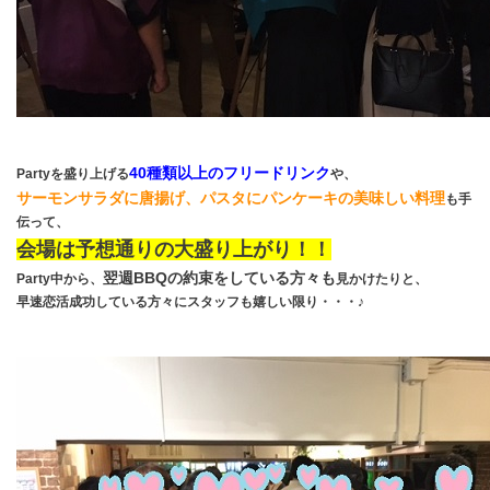
40種類以上のフリードリンク
Partyを盛り上げる
や、
サーモンサラダに唐揚げ、パスタにパンケーキの美味しい料理
も手
伝って、
会場は予想通りの大盛り上がり！！
翌週BBQの約束をしている方々も
Party中から、
見かけたりと、
早速恋活成功している方々にスタッフも嬉しい限り・・・♪