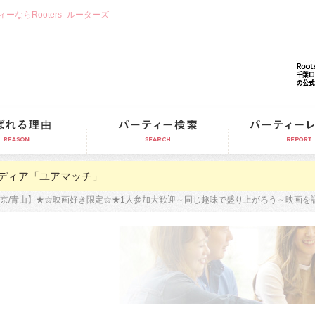
らRooters -ルーターズ-
選ばれる理由
パーティー検索
ディア「ユアマッチ」
京/青山】★☆映画好き限定☆★1人参加大歓迎～同じ趣味で盛り上がろう～映画を