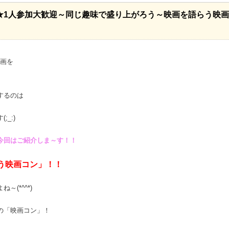
★1人参加大歓迎～同じ趣味で盛り上がろう～映画を語らう映
企画を
するのは
_:)
今回はご紹介しま～す！！
う映画コン」！！
(*^^*)
の「映画コン」！