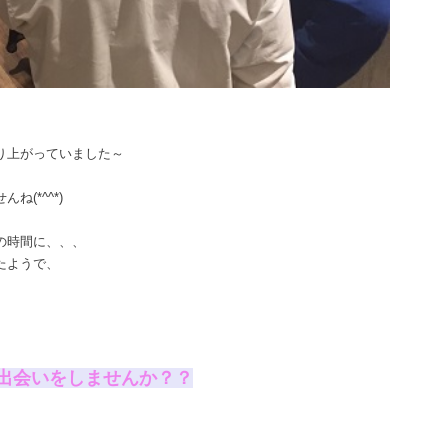
り上がっていました～
(*^^*)
の時間に、、、
たようで、
キな出会いをしませんか？？