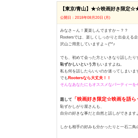
【東京/青山】★☆映画好き限定☆
公開日：2018年08月20日 (月)
みなさ～ん！夏楽しんでますか～？？
Rootersでは、楽しくしっかりと出会える
沢山ご用意していますよ～(^^♪
でも、初めて会った方といきなり話したり
恥ずかしいという方
もいますよね。
私も何を話したらいいのか迷ってしまいます(;
でも
Rootersなら大丈夫！！
そんなあなたにもオススメなパーティーを
「映画好き限定☆映画を語ら
題して
恥ずかしがり屋さんも、
自分の好きな事だと自然と話しができますよね～
しかも相手の好みも分かったりと一石二鳥