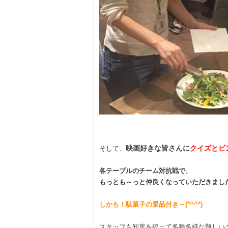
映画好きな皆さんに
クイズとビ
そして、
各テーブルのチーム対抗戦で、
もっとも～っと仲良くなっていただきまし
しかも！駄菓子の景品付き～(*^^*)
スタッフも知恵を絞って多種多様な難しい