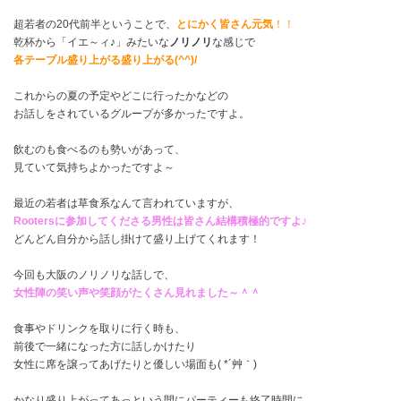
超若者の20代前半ということで、
とにかく皆さん元気
！！
乾杯から「イエ～ィ♪」みたいな
ノリノリ
な感じで
各テーブル盛り上がる盛り上がる(^^)/
これからの夏の予定やどこに行ったかなどの
お話しをされているグループが多かったですよ。
飲むのも食べるのも勢いがあって、
見ていて気持ちよかったですよ～
最近の若者は草食系なんて言われていますが、
Rootersに参加してくださる男性は皆さん結構積極的ですよ♪
どんどん自分から話し掛けて盛り上げてくれます！
今回も大阪のノリノリな話しで、
女性陣の笑い声や笑顔がたくさん見れました～＾＾
食事やドリンクを取りに行く時も、
前後で一緒になった方に話しかけたり
女性に席を譲ってあげたりと優しい場面も( *´艸｀)
かなり盛り上がってあっという間にパーティーも終了時間に…