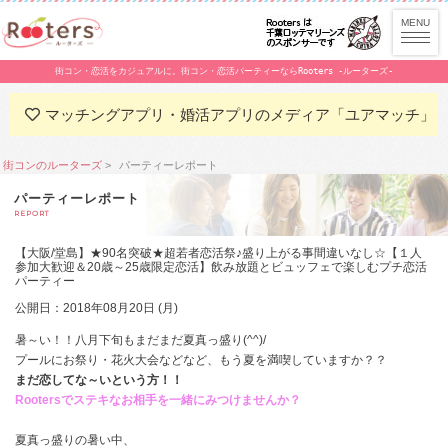
街コン・恋活をカジュアルに。街コン・恋活パーティーならRooters -ルーターズ-
マッチングアプリ・婚活アプリのメディア「ユアマッチ」
街コンのルーターズ
パーティーレポート
パーティーレポート
REPORT
【大阪/堂島】★90名突破★超若者恋活祭♪盛り上がる事間違いなし☆【１人
参加大歓迎＆20歳～25歳限定恋活】飲み放題とビュッフェで楽しむプチ恋活
パーティー
公開日：2018年08月20日 (月)
暑～い！！八月下旬もまだまだ夏真っ盛り(^^)/
プールにお祭り・花火大会などなど、もう夏を満喫していますか？？
まだ恋してな～いという方！！
Rootersでステキなお相手を一緒にみつけませんか？
夏真っ盛りの暑い中、