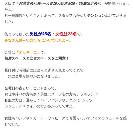
大阪で「
超若者恋活祭♪一人参加大歓迎＆20～25歳限定恋活
」が開催されまし
たよ。
月一感謝祭ということもあって、スタッフもかなり
テンション上げて
いきま
した♪
男性が45名
・
女性は28名
集まって頂いた
で、
みなさん熱～い方たちばかりでしたよ～。
会場は
「オッキーニ」
で、
着席スペースと立食スペースをご用意！
受け付け時間前には続々と皆さん集まってくれて
一気に会場が賑やかになりました。
金曜日の夜ということもあって、
お仕事帰りの方も多く男性はスーツ姿の方もチラホラ(^^)/
私服の方は、夏らしくハーフパンツやデニムにTシャツ
カジュアルスタイルの方が多かったですよ。
女性もパンツやスカート・ワンピーズで可愛らしいオフィスカジュアルな感
じでした。