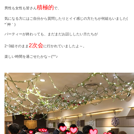
積極的
男性も女性も皆さん
で、
気になる方にはご自分から質問したりとイイ感じの方たちが何組もいました
(
*
´艸｀
)
パーティーが終わっても、まだまだお話ししたい方たちが
2
次会
2~3
組そのまま
に行かれていましたよ～。
楽しい時間を過ごせたかな～
(^^
♪