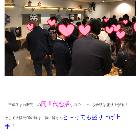
同世代恋活
「平成生まれ限定」の
なので、いつも会話は盛り上がる！
と～っても盛り上げ上
そして大阪開催の時は、特に皆さん
手
！