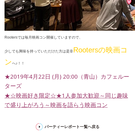
Rooters
では毎月映画コン開催していますので、
Rooters
の映画コ
少しでも興味を持っていただけた方は是非
ン
へ♪！！
2019
4
22
(
) 20:00
★
年
月
日
月
（青山）カフェルー
ターズ
1
★☆
映画好き限定
☆★
人参加大歓迎～同じ趣味
で盛り上がろう～映画を語らう映画コン
パーティーレポート一覧へ戻る