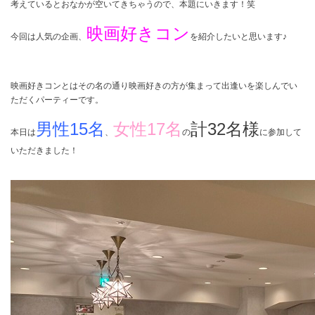
考えているとおなかが空いてきちゃうので、本題にいきます！笑
映画好きコン
今回は人気の企画、
を紹介したいと思います♪
映画好きコンとはその名の通り映画好きの方が集まって出逢いを楽しんでい
ただくパーティーです。
男性
15
名
女性
17
名
計
32
名様
本日は
、
の
に参加して
いただきました！