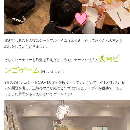
抜き打ちテストの後はシャッフルタイム（席替え）をしてたくさんの方とお
話しをしていただきました。
映画ビ
そしてパーティーも終盤を迎えたところで、テーブル対抗の
ンゴゲーム
を行いました！
9
マスのビンゴシートに
A
～
I
の文字を振り分けていただいて、それぞれランダ
ムで問題を出し、正解のマスが先にビンゴになったテーブルが優勝で、ちょ
っとした景品がもらえるというゲームです♪