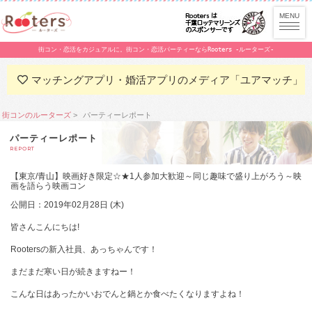
街コン・恋活をカジュアルに。街コン・恋活パーティーならRooters -ルーターズ-
マッチングアプリ・婚活アプリのメディア「ユアマッチ」
街コンのルーターズ
パーティーレポート
パーティーレポート
REPORT
【東京/青山】映画好き限定☆★1人参加大歓迎～同じ趣味で盛り上がろう～映
画を語らう映画コン
公開日：2019年02月28日 (木)
皆さんこんにちは
!
Rooters
の新入社員、あっちゃんです！
まだまだ寒い日が続きますねー！
こんな日はあったかいおでんと鍋とか食べたくなりますよね！