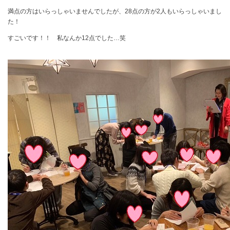
満点の方はいらっしゃいませんでしたが、
28
点の方が
2
人もいらっしゃいまし
た！
すごいです！！ 私なんか
12
点でした…笑