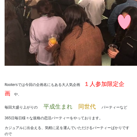
１人参加限定企
Rooters
では今回の企画名にもある大人気企画
画
や、
平成生まれ
同世代
毎回大盛り上がりの
パーティーなど
365日毎日様々な規格の恋活パーティーをやっております。
カジュアルに出会える、気軽に足を運んでいただけるパーティーばかりです
ので