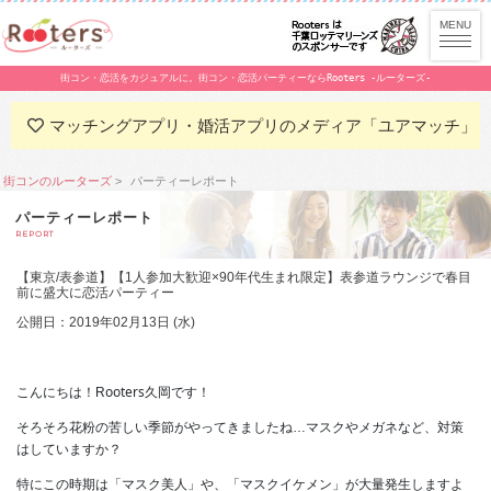
街コン・恋活をカジュアルに。街コン・恋活パーティーならRooters -ルーターズ-
マッチングアプリ・婚活アプリのメディア「ユアマッチ」
街コンのルーターズ
パーティーレポート
パーティーレポート
REPORT
【東京/表参道】【1人参加大歓迎×90年代生まれ限定】表参道ラウンジで春目
前に盛大に恋活パーティー
公開日：2019年02月13日 (水)
ooters
こんにちは！R
久岡です！
そろそろ花粉の苦しい季節がやってきましたね…
マスクやメガネなど、対策
はしていますか？
特にこの時期は「マスク美人」や、「マスクイケメン」が大量発生しますよ