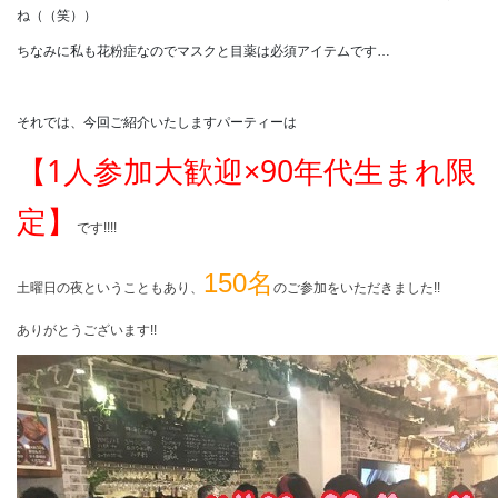
ね（（笑））
ちなみに私も花粉症なのでマスクと目薬は必須アイテムです…
それでは、今回ご紹介いたしますパーティーは
1
×90
【
人参加大歓迎
年代生まれ限
定】
です!!!!
150
名
土曜日の夜ということもあり、
のご参加をいただきました!!
ありがとうございます!!