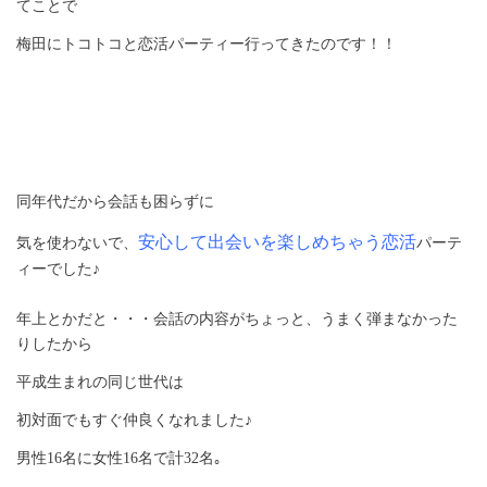
てことで
梅田にトコトコと恋活パーティー行ってきたのです！！
同年代だから会話も困らずに
安心して出会いを楽しめちゃう恋活
気を使わないで、
パーテ
ィーでした♪
年上とかだと・・・会話の内容がちょっと、うまく弾まなかった
りしたから
平成生まれの同じ世代は
初対面でもすぐ仲良くなれました♪
男性
16
名に女性
16
名で
計
32
名｡