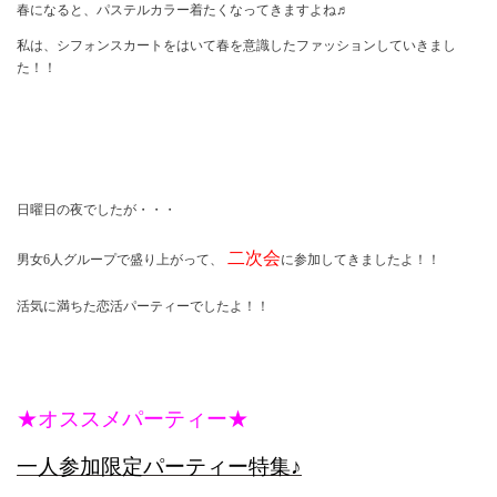
春になると、パステルカラー着たくなってきますよね♬
私は、シフォンスカートをはいて春を意識したファッションしていきまし
た！！
日曜日の夜でしたが・・・
二次会
男女
6
人グループで盛り上がって、
に参加してきましたよ！！
活気に満ちた恋活パーティーでしたよ！！
★オススメパーティー★
一人参加限定パーティー特集♪