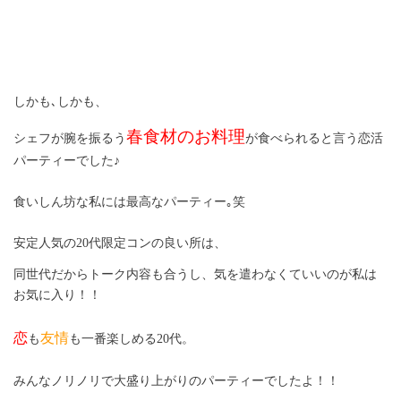
しかも､しかも、
春食材のお料理
シェフが腕を振るう
が食べられると言う恋活
パーティーでした♪
食いしん坊な私には最高なパーティー｡笑
安定人気の
20
代限定コンの良い所は、
同世代だからトーク内容も合うし、気を遣わなくていいのが私は
お気に入り！！
恋
友情
も
も一番楽しめる
20
代。
みんなノリノリで大盛り上がりのパーティーでしたよ！！