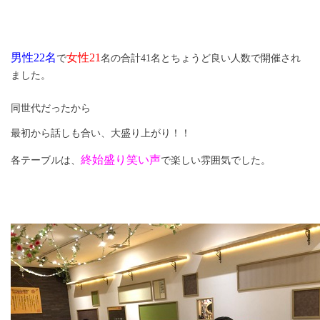
男性
22
名
女性
21
で
名の合計
41
名とちょうど良い人数で開催され
ました。
同世代だったから
最初から話しも合い、大盛り上がり！！
終始盛り笑い声
各テーブルは、
で楽しい雰囲気でした。