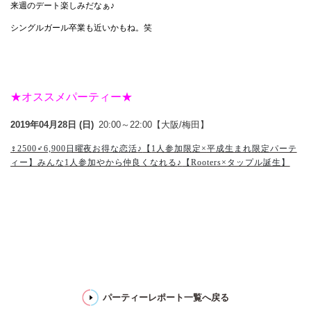
来週のデート楽しみだなぁ♪
シングルガール卒業も近いかもね。笑
★オススメパーティー★
2019年04月28日 (日)
20:00～22:00【大阪/梅田】
♀
2500♂6,900
日曜夜お得な恋活
♪
【
1
人参加限定
×
平成生まれ限定パーテ
ィー】みんな
1
人参加やから仲良くなれる
♪
【
Rooters×
タップル誕生】
パーティーレポート一覧へ戻る