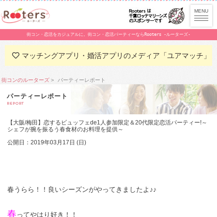
街コン・恋活をカジュアルに。街コン・恋活パーティーならRooters -ルーターズ-
マッチングアプリ・婚活アプリのメディア「ユアマッチ」
街コンのルーターズ
パーティーレポート
パーティーレポート
REPORT
【大阪/梅田】恋するビュッフェde1人参加限定＆20代限定恋活パーティー!～
シェフが腕を振るう春食材のお料理を提供～
公開日：2019年03月17日 (日)
春うらら！！良いシーズンがやってきましたよ♪♪
春
ってやはり好き！！