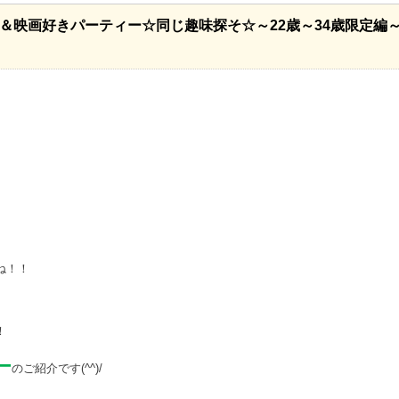
き＆映画好きパーティー☆同じ趣味探そ☆～22歳～34歳限定編
ね！！
！
ー
のご紹介です
(^^)/