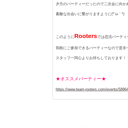
夕方のパーティーだったので二次会に向か
素敵な出会いに繋がりますように
(*
´ω｀
*)
Rooters
このように
では恋活パーティ
気軽にご参加できるパーティーなので是非
スタッフ一同心よりお待ちしております！
★オススメパーティー★
https://www.team-rooters.com/events/5896