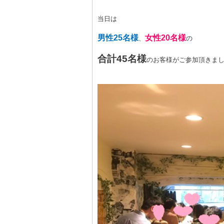
当日は
男性
25
名様
女性
20
名様
、
の
合計
45
名様
のお客様がご参加頂きま