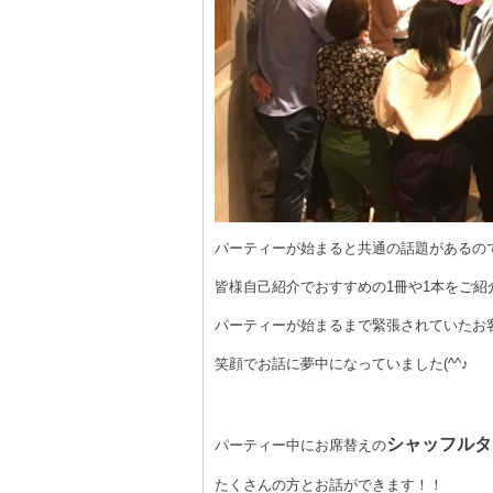
パーティーが始まると共通の話題があるの
皆様自己紹介でおすすめの
1
冊や
1
本をご紹
パーティーが始まるまで緊張されていたお
笑顔でお話に夢中になっていました
(^^
♪
シャッフルタ
パーティー中にお席替えの
たくさんの方とお話ができます！！