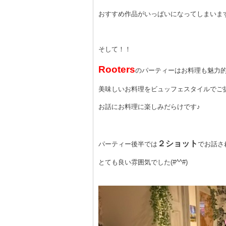
おすすめ作品がいっぱいになってしまいま
そして！！
Rooters
のパーティーはお料理も魅力
美味しいお料理をビュッフェスタイルでご
お話にお料理に楽しみだらけです♪
２ショット
パーティー後半では
でお話さ
とても良い雰囲気でした
(#^^#)