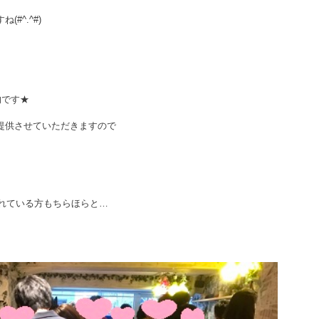
すね
(#^.^#)
的です★
提供させていただきますので
れている方もちらほらと…