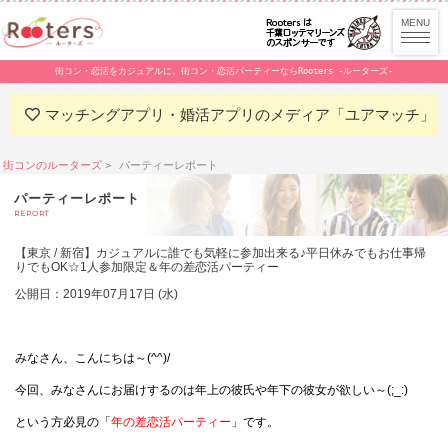
街コン・恋活をカジュアルに。街コン・恋活パーティーならRooters -ルーターズ-
マッチングアプリ・婚活アプリのメディア「ユアマッチ」
街コンのルーターズ
パーティーレポート
パーティーレポート
REPORT
【東京 / 新宿】カジュアルに誰でも気軽に参加出来る♪平日休みでもお仕事帰
りでもOK☆1人参加限定＆年の差恋活パーティー
公開日：2019年07月17日 (水)
みなさん、こんにちは～
(^^)/
今回、みなさんにお届けするのは
年上の彼氏や年下の彼女が欲しい～
(;_:)
という方必見の「
年の差恋活パーティー
」です。