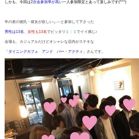
しかも、今回は
2
次会参加率が高い
一人参加限定とあって楽しみです
(*^^)
年の差の彼氏・彼女が欲しいぃ～と参加して下さった
男性は
13
名
、
女性も
13
名
でピッタリ
１：１
でイイ感じ♪
会場も、カジュアルだけどオシャレな店内がステキな
「
ダイニングカフェ アンド バー・アクティ
」さんです。