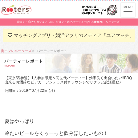
街コン・恋活をカジュアルに。街コン・恋活パーティーならRooters -ルーターズ-
マッチングアプリ・婚活アプリのメディア「ユアマッチ」
街コンのルーターズ
パーティーレポート
パーティーレポート
REPORT
【東京/表参道】1人参加限定＆同世代パーティー】効率良く出会いたい!!BBQ
出来るお洒落なビアガーデンテラス付きラウンジでサクッと恋活運動♪
公開日：2019年07月22日 (月)
夏はやっぱり
冷たいビールをくぅーっと飲みほしたいもの！