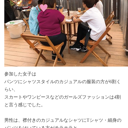
参加した女子は
パンツにシャツスタイルのカジュアルの服装の方が
6
割く
らい、
スカートやワンピースなどのガールズファッションは
4
割
と言う感じでした
。
男性は、
襟付きのカジュアルなシャツに
T
シャツ・細身の
パンツをはいている方がチラホラと。