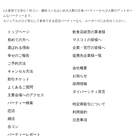
1人参加でも安心！街コン・趣味コンをはじめ大人数の立食パーティーから少人数のアットホー
ムなパーティーまで。
カジュアルだけど安心して参加できる恋活パーティーなら、ルーターズにお任せください。
トップページ
飲食店経営の業者様
初めての方へ
マスコミの皆様へ
選ばれる理由
企業・官庁の皆様へ
幸せのご報告
提携先企業様一覧
ご予約方法
会社概要
キャンセル方法
お知らせ
割引チケット
採用情報
よくあるご質問
ダイバーシティ宣言
主要会場へのアクセス
パーティー検索
特定商取引について
恋活
利用規約
婚活
注意事項
合コン
パーティーレポート