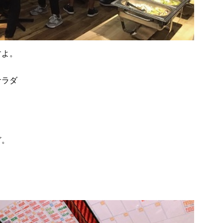
すよ。
サラダ
ど。