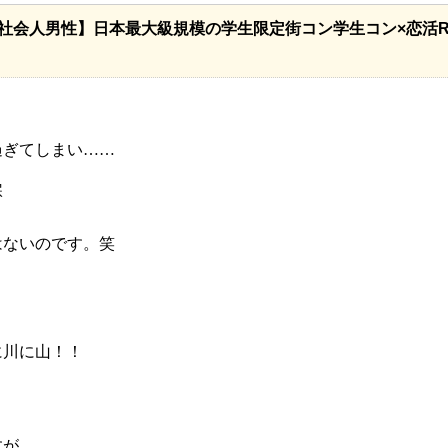
社会人男性】日本最大級規模の学生限定街コン学生コン×恋活Ro
過ぎてしまい……
涙
はないのです。笑
に川に山！！
すが