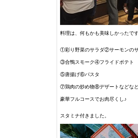
料理は、何もかも美味しかったで
①彩り野菜のサラダ②サーモンの
③合鴨スモーク④フライドポテト
⑤唐揚げ⑥パスタ
⑦鶏肉の炒め物⑧デザートなどな
豪華フルコースでお肉尽くし♪
スタミナ付きました。