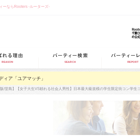
らRooters -ルーターズ-
選ばれる理由
パーティー検索
ディア「ユアマッチ」
阪/堂島】【女子大生VS頼れる社会人男性】日本最大級規模の学生限定街コン学生コン