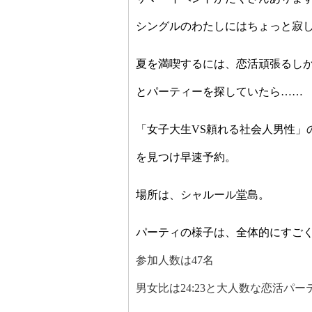
シングルのわたしにはちょっと寂
夏を満喫するには、恋活頑張るし
とパーティーを探していたら……
「女子大生
VS
頼れる社会人男性」
を見つけ早速予約。
場所は、シャルール堂島。
パーティの様子は、全体的にすご
参加人数は
47
名
男女比は
24:23
と大人数な恋活パー