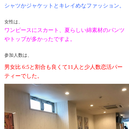
シャツかジャケットとキレイめなファッション。
女性は、
ワンピースにスカート、夏らしい綿素材のパンツ
やトップが多かったですよ。
参加人数は、
男女比
6:5
と割合も良くて
11
人と少人数恋活パー
ティーでした。