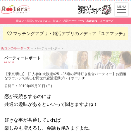
街コン・恋活をカジュアルに。街コン・恋活パーティーならRooters -ルーターズ-
マッチングアプリ・婚活アプリのメディア「ユアマッチ」
街コンのルーターズ
パーティーレポート
パーティーレポート
REPORT
【東京/青山】【1人参加大歓迎×25～35歳の野球好き集合パーティー】お洒落
なラウンジで楽しむ同世代恋活運動プレイボール★
公開日：2019年09月01日 (日)
恋が長続きするのには
共通の趣味があるといいって聞きますよね！
好きな事が共通していれば
楽しみも増えるし、会話も弾みますよね。