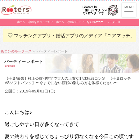
街コン・恋活をカジュアルに。街コン・恋活パーティーならRooters -ルーターズ-
マッチングアプリ・婚活アプリのメディア「ユアマッチ」
街コンのルーターズ
パーティーレポート
パーティーレポート
REPORT
【千葉/幕張】極上⚾特別空間で大人の上質な野球観戦コン⚾ 【千葉ロッテ
VSソフトバンク】〜今までにない観戦の楽しみ方を体感ください〜
公開日：2019年09月01日 (日)
こんにちは♪
過ごしやすい日が多くなってきて
夏の終わりを感じてちょっぴり切なくなる今日この頃です