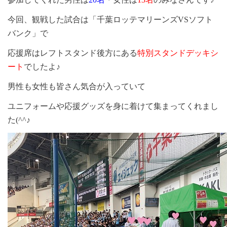
今回、観戦した試合は「千葉ロッテマリーンズ
VS
ソフト
バンク」で
応援席はレフトスタンド後方にある
特別スタンドデッキシ
ート
でしたよ♪
男性も女性も皆さん気合が入っていて
ユニフォームや応援グッズを身に着けて集まってくれまし
た
(^^
♪