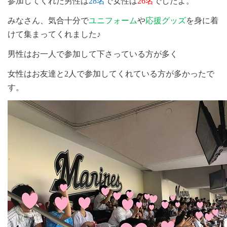
参加してくれた男性は
28
名
で女性は
26
名
でしたよ。
みなさん、気合十分で
ユニフォーム
や
応援グッズ
を身に着
けて集まってくれました♪
男性はお一人で参加して下さっている方が多く
女性はお友達と
2
人で参加してくれている方が多かったで
す。