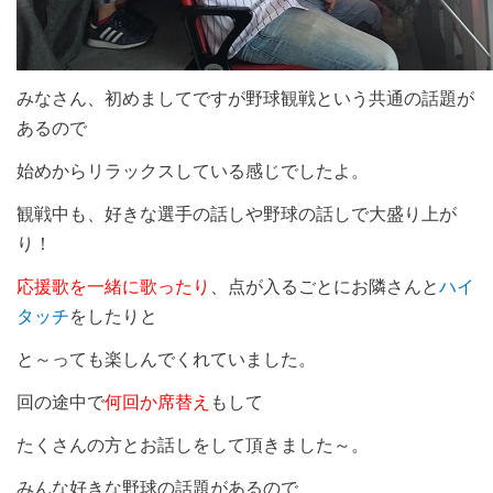
みなさん、初めましてですが野球観戦という
共通の話題が
あるので
始めからリラックスしている感じでしたよ。
観戦中も、好きな選手の話しや野球の話しで大盛り上が
り！
応援歌を一緒に歌ったり
、点が入るごとにお隣さんと
ハイ
タッチ
をしたりと
と～っても楽しんでくれていました。
回の途中で
何回か席替え
もして
たくさんの方とお話しをして頂きました～。
みんな好きな野球の話題があるので