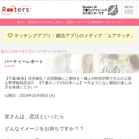
街コン・恋活をカジュアルに。街コン・恋活パーティーならRooters -ルーターズ-
マッチングアプリ・婚活アプリのメディア「ユアマッチ」
街コンのルーターズ
パーティーレポート
パーティーレポート
REPORT
【千葉/幕張】完売御礼！次回開催にご期待を！極上⚾特別空間で大人の上質
な野球観戦恋活⚾ 【千葉ロッテVS日本ハム】〜今までにない観戦の楽しみ
方を体感ください〜
公開日：2019年10月08日 (火)
皆さんは、恋活といったら
どんなイメージをお持ちですか？？