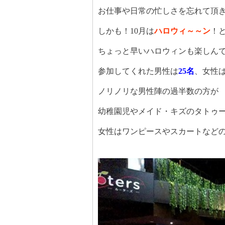
お仕事や日常の忙しさを忘れて頂
しかも！
10
月は
ハロウィ～～ン
！
ちょっと早いハロウィンも楽しん
参加してくれた男性は
25
名
、女性
ノリノリな男性陣の過半数の方が
幼稚園児やメイド・キズのタトゥ
女性はワンピースやスカートなど