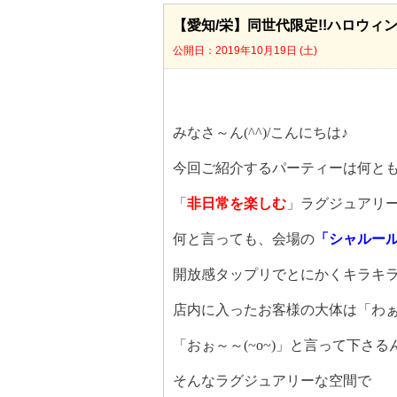
【愛知/栄】同世代限定!!ハロウ
公開日：2019年10月19日 (土)
みなさ～ん
(^^)/
こんにちは♪
今回ご紹介するパーティーは何と
「
非日常を楽しむ
」ラグジュアリ
何と言っても、会場の
「シャルー
開放感タップリでとにかくキラキラ
店内に入ったお客様の大体は「わ
「おぉ～～
(~o~)
」と言って下さる
そんなラグジュアリーな空間で