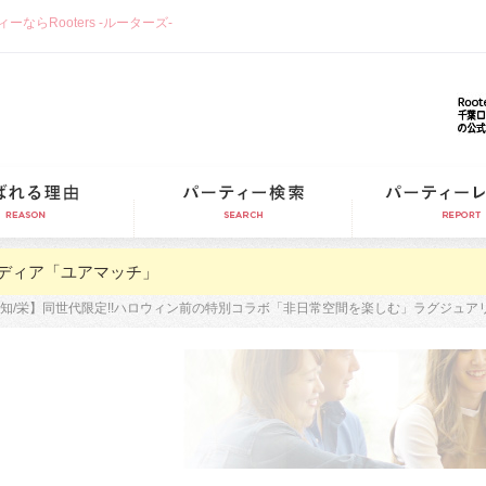
らRooters -ルーターズ-
選ばれる理由
パーティー検索
ディア「ユアマッチ」
知/栄】同世代限定!!ハロウィン前の特別コラボ「非日常空間を楽しむ」ラグジュア