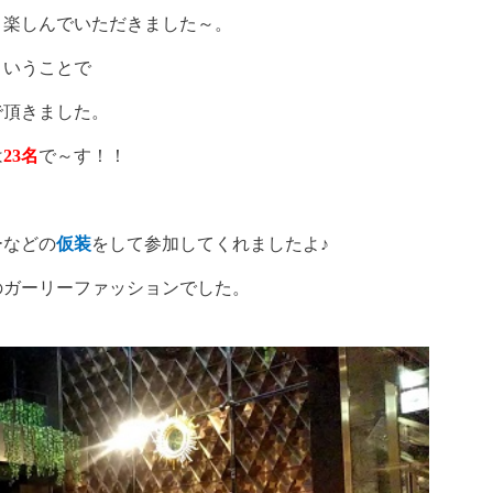
き楽しんでいただきました～。
ということで
で頂きました。
は
23
名
で～す！！
ーなどの
仮装
をして参加してくれましたよ♪
のガーリーファッションでした。