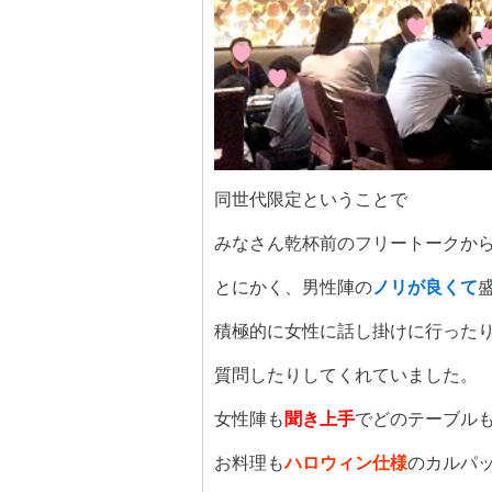
同世代限定ということで
みなさん乾杯前のフリートークか
とにかく、男性陣の
ノリが良くて
積極的に女性に話し掛けに行った
質問したりしてくれていました。
女性陣も
聞き上手
でどのテーブル
お料理も
ハロウィン仕様
のカルパ