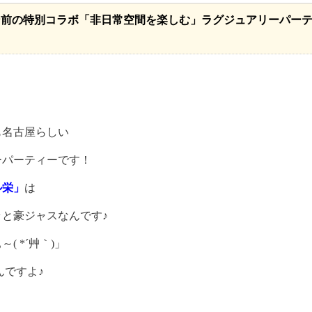
ィン前の特別コラボ「非日常空間を楽しむ」ラグジュアリーパー
も名古屋らしい
ーパーティーです！
ル栄」
は
と豪ジャスなんです♪
ぁ～
( *
´艸｀
)
」
んですよ♪