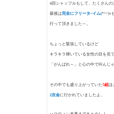
4
回シャッフルもして、たくさんの
最後は
完全にフリータ
~
イム
(
*^^)v
行って頂き
ました～。
ちょっと緊張しているけど
キラキラ輝いている女性の目を見
「がんばれ～」と心の中で叫んじ
その中でも盛り上がっていた
5
組
ほ
2
次会
に行かれていましたよ。
ハロウィン本番まであと少し！