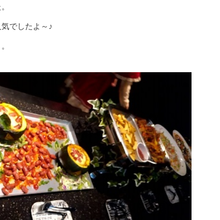
た。
気でしたよ～♪
。。