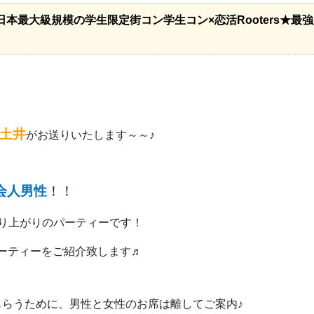
本最大級規模の学生限定街コン学生コン×恋活Rooters★最
土井
がお送りいたします～～♪
会人男性
！！
り上がりのパーティーです！
ーティーをご紹介致します♬
らうために、男性と女性のお席は離してご案内♪