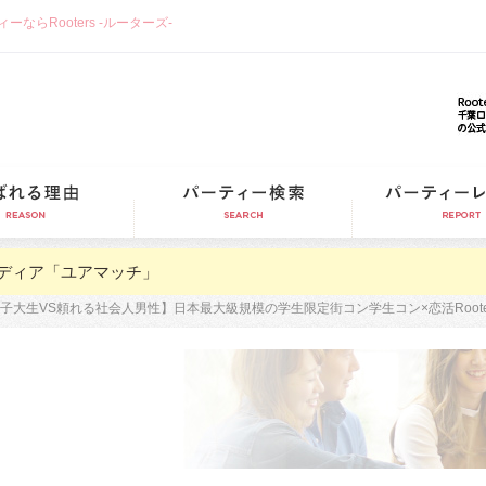
らRooters -ルーターズ-
選ばれる理由
パーティー検索
ディア「ユアマッチ」
子大生VS頼れる社会人男性】日本最大級規模の学生限定街コン学生コン×恋活Root