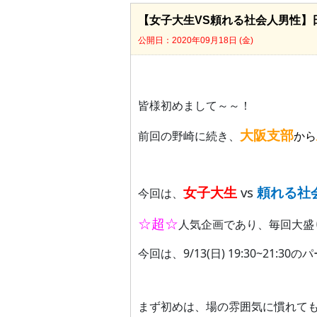
【女子大生VS頼れる社会人男性】日
公開日：2020年09月18日 (金)
皆様初めまして～～！
大阪支部
前回の野崎に続き、
から
vs
女子大生
頼れる社
今回は、
☆超☆
人気企画であり、毎回大盛
9/13(
) 19:30~21:30
今回は、
日
のパ
まず初めは、場の雰囲気に慣れても