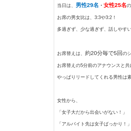
男性
29
名
女性
25
名
当日は、
・
お席の男女比は、
3:3
や
3:2
！
多過ぎず、少な過ぎず、話しやすい
約
20
分毎で
5
回
お席替えは、
の
お席替えの
5
分前のアナウンスと共
やっぱりリードしてくれる男性は
女性から、
「女子大だから出会いがない！」
「アルバイト先は女子ばっかり！