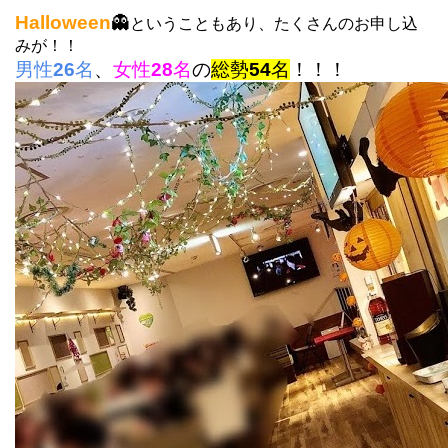
Halloween
👻
ということもあり、たくさんのお申し込
みが！！
男性
26
名
、
女性
28
名
の
総勢
54
名
！！！