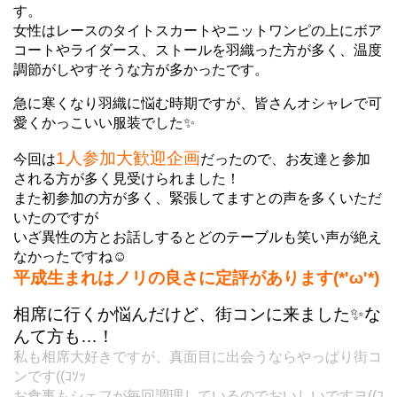
す。
女性はレースのタイトスカートやニットワンピの上に
ボア
コートやライダース、ストールを羽織った方が多く、温度
調節がしやすそうな方が多かったです。
急に寒くなり羽織に悩む時期ですが、皆さんオシャレで可
愛くかっこいい服装でした✨
1人参加大歓迎企画
今回は
だったので、お友達と参加
される方が多く見受けられました！
また初参加の方が多く、緊張してますとの声を多くいただ
いたのですが
いざ異性の方とお話しするとどのテーブルも笑い声が絶え
なかったですね☺
平成生まれはノリの良さに定評があります(*'ω'*)
相席に行くか悩んだけど、街コンに来ました✨な
んて方も…！
私も相席大好きですが、真面目に出会うならやっぱり街コ
ンです((ｺｿｯ
お食事もシェフが毎回調理しているのでおいしいですヨ
((ｺ