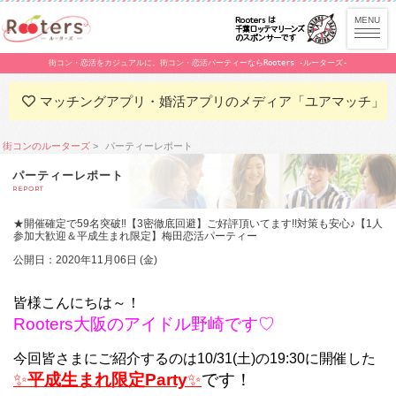
街コン・恋活をカジュアルに。街コン・恋活パーティーならRooters -ルーターズ-
マッチングアプリ・婚活アプリのメディア「ユアマッチ」
街コンのルーターズ
パーティーレポート
パーティーレポート
REPORT
★開催確定で59名突破‼【3密徹底回避】ご好評頂いてます!!対策も安心♪【1人
参加大歓迎＆平成生まれ限定】梅田恋活パーティー
公開日：2020年11月06日 (金)
皆様こんにちは～！
Rooters大阪のアイドル野崎です♡
今回皆さまにご紹介するのは10/31(土)の19:30に開催した
✨
平成生まれ限定Party
✨
です！