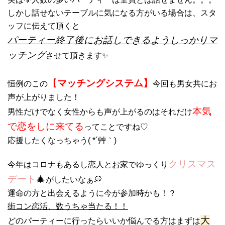
しかし話せないテーブルに気になる方がいる場合は、スタ
ッフに伝えて頂くと
パーティー終了後にお話しできるようしっかりマ
ッチング
させて頂きます✨
【
マッチングシステム】
恒例のこの
今回も
男女共にお
声が上がりました！
本気
男性だけでなく女性からも声が上がるのはそれだけ
で恋をしに来てる
ってことですね♡
応援したくなっちゃう( *´艸｀)
クリスマス
今年はコロナもあるし恋人とお家でゆっくり
デート
🎄
がしたいなぁ💭
運命の方と出会えるように今が参加時かも！？
街コン恋活、数うちゃ当たる！！
大
どのパーティーに行ったらいいか悩んでる方はまずは