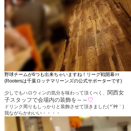
野球チームが6つも出来ちゃいますね！リーグ戦開幕ｯｯ
(Rootersは千葉ロッテマリーンズの公式サポーターです)
関西女
少しでもハロウィンの気分を味わって頂くべく、
子スタッフで会場内の装飾を～～
♡
ドリンク周りもしっかりと装飾させて頂きました( *´艸｀)
我ながらかわいい・・・・