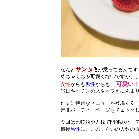
サンタ
なんと
🎅が乗ってるんで
めちゃくちゃ可愛くないですか、
「可愛い
女性
からも
男性
からも
当日キッチンのスタッフもにんま
たまに特別なメニューが登場する
是非パーティーページをチェックして
今回は比較的少人数で開催のパー
最後
男性
に、このくらいの人数の