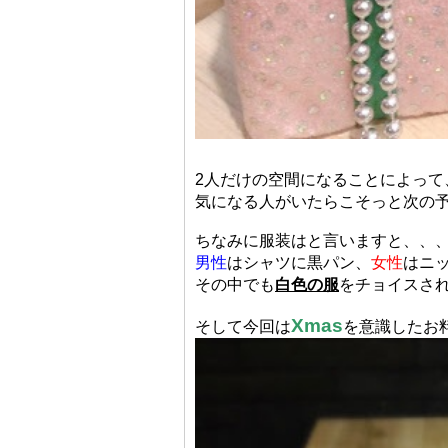
2人だけの空間になることによって
気になる人がいたらこそっと次の予
ちなみに服装はと言いますと、、
男性
はシャツに黒パン、
女性
はニ
その中でも
白色の服
をチョイスされ
Xmas
そして今回は
を意識したお