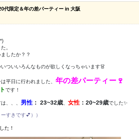
:00 20代限定＆年の差パーティー in 大阪
)
した。
いましたか？？
いついいろんなものが欲しくなっちゃいます👗
年の差
パーティー🍷
ーは平日に行われました、
ント
です！
男性
： 23~32歳
女性
：20~29歳
方は、、、
、
でした✨
ーすきです💕））
した！