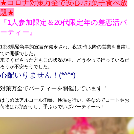
★コロナ対策万全で安心♪お菓子食べ放
題★
『1人参加限定＆20代限定年の差恋活パ
ーティー』
1都3県緊急事態宣言が発令され、夜20時以降の営業を自粛し
ての開催でした。
来てくださった方もこの状況の中、どうやって行っているだ
ろうか不安そうでした。
心配いりません！
(*^^*)
対策万全でパーティーを開催しています！
はじめはアルコール消毒、検温を行い、冬なのでコートやお
荷物はお預かりし、
手ぶらでいざパーティーへ！