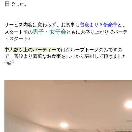
日
でした。
サービス内容は変わらず、お食事も
普段より３倍豪華
と、
男子・女子会
スタート前の
ともに大盛り上がりでパーテ
ィスタート♪
中人数以上のパーティー
ではグループトークのみですの
で、普段より豪華なお食事をしっかり堪能して頂きました
^@^