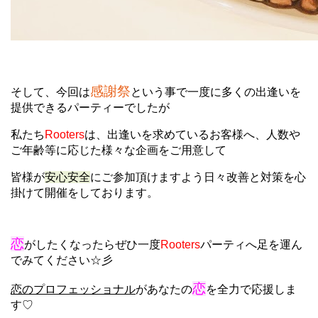
感謝祭
そして、今回は
という事で一度に多くの出逢いを
提供できるパーティーでしたが
私たち
Rooters
は、出逢いを求めているお客様へ、人数や
ご年齢等に応じた様々な企画をご用意して
皆様が
安心安全
にご参加頂けますよう日々改善と対策を心
掛けて開催をしております。
恋
がしたくなったらぜひ一度
Rooters
パーティへ足を運ん
でみてください☆彡
恋
恋のプロフェッショナル
があなたの
を全力で応援しま
す♡