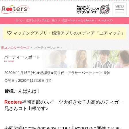
街コン・恋活をカジュアルに。街コン・恋活パーティーならRooters -ルーターズ-
マッチングアプリ・婚活アプリのメディア「ユアマッチ」
街コンのルーターズ
パーティーレポート
パーティーレポート
REPORT
2020年11月16日(土)★感謝祭★同世代・アラサーパーティー in 天神
公開日：2020年11月16日 (月)
皆様
こんばんは！
Rooters
福岡支部のスイーツ大好き女子力高めのティガー
兄さんコト山根です♪
今回皆様にご紹介するのは11/6(土)の20:00に開催されまし