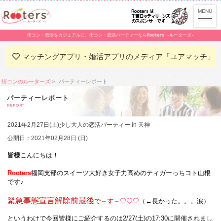
街コン・恋活をカジュアルに。街コン・恋活パーティーならRooters -ルーターズ-
マッチングアプリ・婚活アプリのメディア「ユアマッチ」
街コンのルーターズ
パーティーレポート
パーティーレポート
REPORT
2021年2月27日(土)少し大人の恋活パーティー in 天神
公開日：2021年02月28日 (日)
皆様
こんにちは！
Rooters
福岡支部のスイーツ大好き女子力高めのティガーっちコト山根
です♪
緊急事態宣言解除前最後
で～す～♡♡♡
（←長かった。。。涙）
というわけで今回皆様にご紹介するのは2/27(土)の17:30に開催されまし