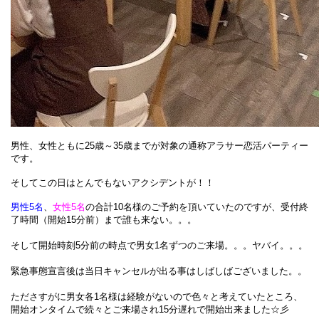
男性、女性ともに25歳～35歳までが対象の通称アラサー恋活パーティー
です。
そしてこの日はとんでもないアクシデントが！！
男性5名
、
女性5名
の合計10名様のご予約を頂いていたのですが、受付終
了時間（開始15分前）まで誰も来ない。。。
そして開始時刻5分前の時点で男女1名ずつのご来場。。。ヤバイ。。。
緊急事態宣言後は当日キャンセルが出る事はしばしばございました。。
たださすがに男女各1名様は経験がないので色々と考えていたところ、
開始オンタイムで続々とご来場され15分遅れで開始出来ました☆彡