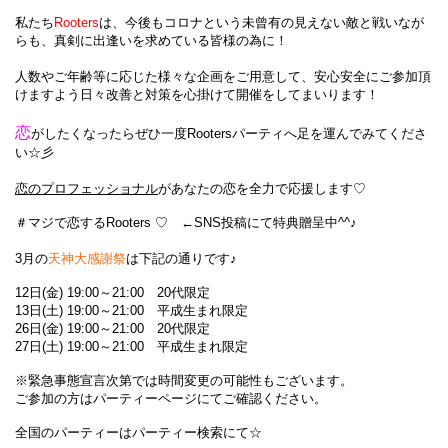
私たち
Rooters
は、今後もコロナという未曾有の見えない敵と戦いなが
らも、真剣に出逢いを求めている皆様の為に！
人数やご年齢等に応じた様々な企画をご用意して、安心安全にご参加頂
けますよう日々改善と対策を心掛けて開催をしてまいります！
恋
がしたくなったらぜひ一度Rootersパーティへ足を運んでみてくださ
い☆彡
恋のプロフェッショナル
があなたの恋を全力で応援します♡
＃マジで恋するRooters ♡　←SNS投稿にて特典贈呈中^^♪
3月の
天神大感謝祭
は下記の通りです♪
12日(金) 19:00～21:00　20代限定
13日(土) 19:00～21:00　平成生まれ限定
26日(金) 19:00～21:00　20代限定
27日(土) 19:00～21:00　平成生まれ限定
※緊急事態宣言次第では時間変更の可能性もございます。
ご参加の方はパーティーページにてご確認ください。
全国のパーティーはパーティー検索にて☆