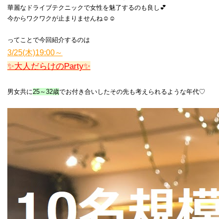
華麗なドライブテクニックで女性を魅了するのも良し💕
今からワクワクが止まりませんね☺☺
ってことで今回紹介するのは
3/25(木)19:00～
✨大人だらけのParty✨
男女共に
25～32歳
でお付き合いしたその先も考えられるような年代♡