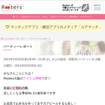
街コン・恋活をカジュアルに。街コン・恋活パーティーならRooters -ルーターズ-
マッチングアプリ・婚活アプリのメディア「ユアマッチ」
街コンのルーターズ
パーティーレポート
パーティーレポート
REPORT
2021年3月25日(木)19:00～21:00 少し大人の恋活・同世代パーティー in 大阪
公開日：2021年03月28日 (日)
みなさんこんにちは！
Rooters大阪の
アイドル野崎
です♡
出会いと別れの春
。
恋したくなる季節No.1の春到来です🌸
お花見でお弁当を作って女子力アピールするも良し！