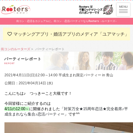
街コン・恋活をカジュアルに。街コン・恋活パーティーならRooters -ルーターズ-
マッチングアプリ・婚活アプリのメディア「ユアマッチ」
街コンのルーターズ
パーティーレポート
パーティーレポート
REPORT
2021年4月11日(日)12:00～14:00 平成生まれ限定パーティー in 青山
公開日：2021年04月14日 (水)
こんにちは♪　つっきーこと大槻です！
今回皆様にご紹介するのは
4/11の12:00～
に開催されました「
対策万全★15周年恋活★完全着席♪平
成生まれなら集合♪恋活パーティー
」です^^