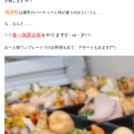
介致します^o^！
感謝祭
は通常のパーティーと何が違うのかというと…
な…なんと……
✨✨
食べ放題企画
をやります(/・ω・)/✨✨
お一人様ワンプレートでのお料理も出て、デザートも出ます(^^♪