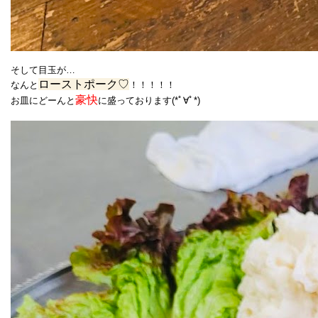
そして目玉が…
ローストポーク♡
なんと
！！！！！
豪快
お皿にどーんと
に盛っております(*ﾟ∀ﾟ*)