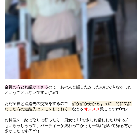
全員の方とお話ができる
ので、あの人と話したかったのにできなかった
ということもないですよ(*'ω'*)
ただ全員と連絡先の交換をするので、
誰が誰か分かるように、特に気に
なった方の連絡先はメモをしておく！
などを
オススメ
致します(^O^)／
お料理を一緒に取りに行ったり、男女で1:1で少しお話ししたりする方
もいらっしゃって、パーティーが終わってからも一緒に歩いて帰る方が
多かったです(*´꒳`*)