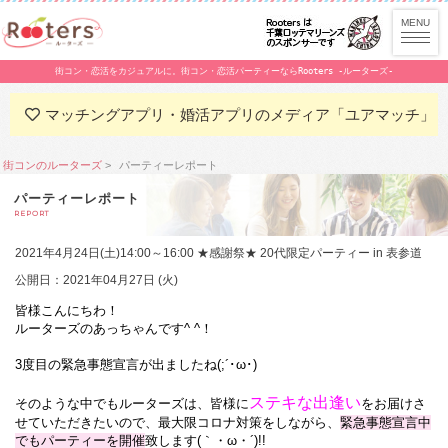
街コン・恋活をカジュアルに。街コン・恋活パーティーならRooters -ルーターズ-
マッチングアプリ・婚活アプリのメディア「ユアマッチ」
街コンのルーターズ
パーティーレポート
パーティーレポート
REPORT
2021年4月24日(土)14:00～16:00 ★感謝祭★ 20代限定パーティー in 表参道
公開日：2021年04月27日 (火)
皆様こんにちわ！
ルーターズのあっちゃんです^ ^！
3度目の緊急事態宣言が出ましたね(;´･ω･)
ステキな出逢い
そのような中でもルーターズは、
皆様に
をお届けさ
せていただきたいので、
最大限コロナ対策をしながら、
緊急事態宣言中
でもパーティーを開催
致します(｀・ω・´)!!