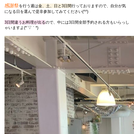
感謝祭
を行う週は
金、土、日と3日間
行っておりますので、自分が気
になる日を選んで是非参加してみてください(^^)
3日間違うお料理が出る
ので、中には3日間全部予約される方もいらっし
ゃいますよ(*´▽｀*)