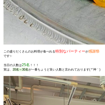
特別なパーティー
感謝祭
この盛りだくさんのお料理が食べれる
が
です✨
25名
当日の人数は
！！！
実は、
20名～30名
が一番ちょうど良い人数と言われております( *´艸｀)